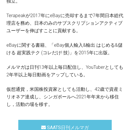
独立。
Terapeakが2017年にeBayに売却するまで7年間日本総代
理店を務め、日本のみのサブスクリプションアクティブ
ユーザーを伸ばすことに貢献する。
eBayに関する書籍、「eBay個人輸入&輸出 はじめる&儲
ける 超実践テク (コレだけ! 技)」を2015年に出版。
メルマガは日刊13年以上毎日配信し、YouTuberとしても
2年半以上毎日動画をアップしている。
仮想通貨，米国株投資家としても活動し、42歳で資産ミ
リオネア達成し、シンガポールへ2021年年末から移住
し，活動の場を移す。
SAATS日刊メルマガ