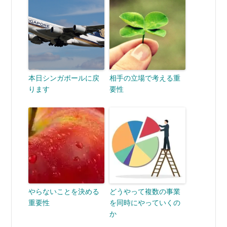
本日シンガポールに戻
相手の立場で考える重
ります
要性
やらないことを決める
どうやって複数の事業
重要性
を同時にやっていくの
か