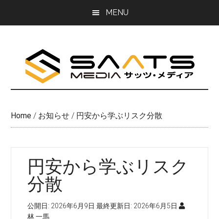
Skip
Skip
MENU
to
to
main
primary
content
sidebar
Home
/
お知らせ
/
円安から学ぶリスク分散
円安から学ぶリスク
分散
公開日:
2026年6月9日
最終更新日:
2026年6月5日
林 一馬