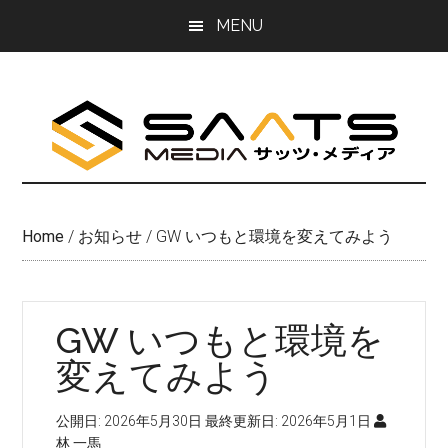
Skip
Skip
MENU
to
to
main
primary
content
sidebar
Home
/
お知らせ
/
GW いつもと環境を変えてみよう
GW いつもと環境を
変えてみよう
公開日:
2026年5月30日
最終更新日:
2026年5月1日
林 一馬