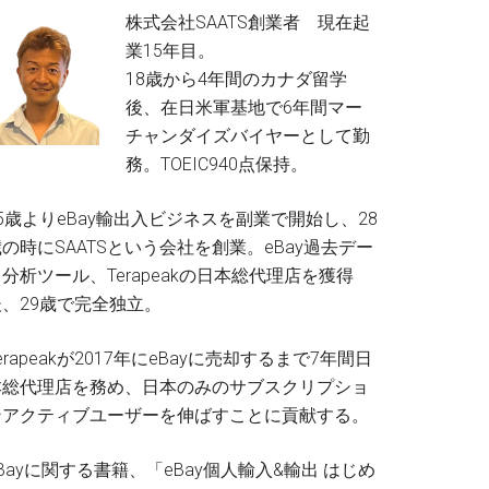
株式会社SAATS創業者 現在起
業15年目。
18歳から4年間のカナダ留学
後、在日米軍基地で6年間マー
チャンダイズバイヤーとして勤
務。TOEIC940点保持。
5歳よりeBay輸出入ビジネスを副業で開始し、28
の時にSAATSという会社を創業。eBay過去デー
分析ツール、Terapeakの日本総代理店を獲得
後、29歳で完全独立。
erapeakが2017年にeBayに売却するまで7年間日
本総代理店を務め、日本のみのサブスクリプショ
ンアクティブユーザーを伸ばすことに貢献する。
Bayに関する書籍、「eBay個人輸入&輸出 はじめ