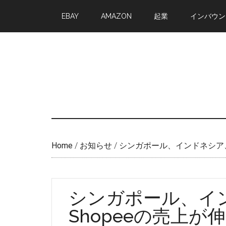
Skip
Skip
EBAY
AMAZON
起業
インバウン
to
to
main
primary
content
sidebar
Home
/
お知らせ
/
シンガポール、インドネシア、
シンガポール、イ
Shopeeの売上が