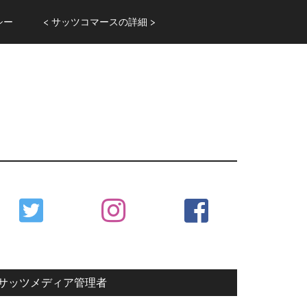
シー
< サッツコマースの詳細 >
Primary
Sidebar
サッツメディア管理者