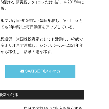
&儲ける 超実践テク (コレだけ! 技)」を2015年に
出版。
ルマガは日刊13年以上毎日配信し、YouTuberと
しても2年半以上毎日動画をアップしている。
仮想通貨，米国株投資家としても活動し、42歳で
資産ミリオネア達成し、シンガポールへ2021年年
末から移住し，活動の場を移す。
SAATS日刊メルマガ
最新の記事
自分の名前だけに収入を依存する