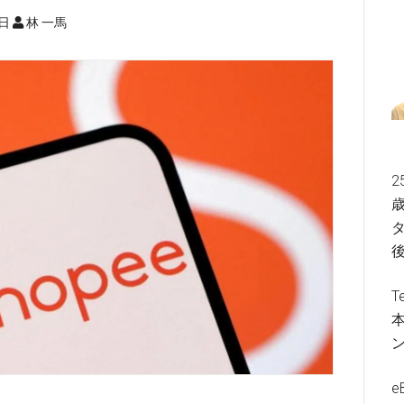
2日
林 一馬
2
歳
タ
T
e