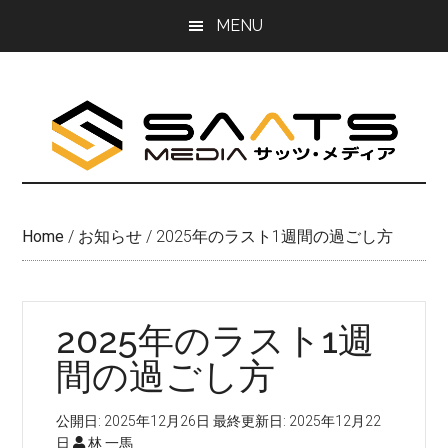
Skip
Skip
MENU
to
to
main
primary
content
sidebar
Home
/
お知らせ
/
2025年のラスト1週間の過ごし方
2025年のラスト1週
間の過ごし方
公開日:
2025年12月26日
最終更新日:
2025年12月22
日
林 一馬