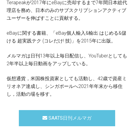
Terapeakが2017年にeBayに売却するまで7年間日本総代
理店を務め、日本のみのサブスクリプションアクティブ
ユーザーを伸ばすことに貢献する。
eBayに関する書籍、「eBay個人輸入&輸出 はじめる&儲
ける 超実践テク (コレだけ! 技)」を2015年に出版。
メルマガは日刊13年以上毎日配信し、YouTuberとしても
2年半以上毎日動画をアップしている。
仮想通貨，米国株投資家としても活動し、42歳で資産ミ
リオネア達成し、シンガポールへ2021年年末から移住
し，活動の場を移す。
SAATS日刊メルマガ