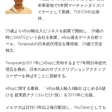
米軍基地で6年間マーチャンダイズバ
イヤーとして勤務。TOEIC940点保
持。
25歳よりeBay輸出入ビジネスを副業で開始し、28歳の
時にSAATSという会社を創業。eBay過去データ分析ツ
ール、Terapeakの日本総代理店を獲得後、29歳で完全
独立。
Terapeakが2017年にeBayに売却するまで7年間日本総代
理店を務め、日本のみのサブスクリプションアクティブ
ユーザーを伸ばすことに貢献する。
eBayに関する書籍、「eBay個人輸入&輸出 はじめる&儲
ける 超実践テク (コレだけ! 技)」を2015年に出版。
メルマガは日刊13年以上毎日配信し、YouTuberとしても