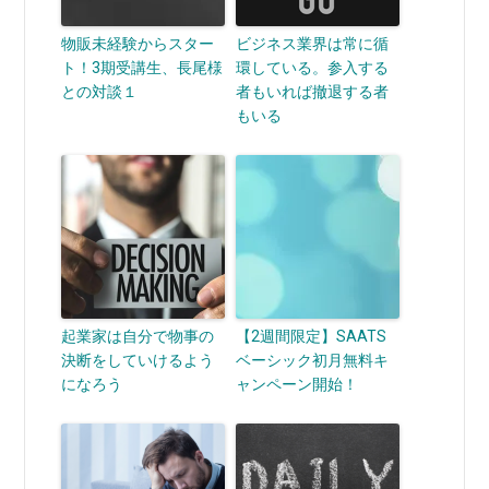
物販未経験からスター
ビジネス業界は常に循
ト！3期受講生、長尾様
環している。参入する
との対談１
者もいれば撤退する者
もいる
起業家は自分で物事の
【2週間限定】SAATS
決断をしていけるよう
ベーシック初月無料キ
になろう
ャンペーン開始！