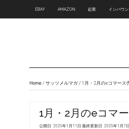
Skip
Skip
EBAY
AMAZON
起業
インバウン
to
to
main
primary
content
sidebar
Home
/
サッツメルマガ
/
1月・2月のeコマース
1月・2月のeコマ
公開日:
2025年1月11日
最終更新日:
2025年1月7