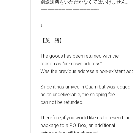
別途送料をいただかなくてはいけません。
————————————————-
↓
【英 語】
The goods has been returned with the
reason as “unknown address”.
Was the previous address a non-existent ad
Since it has arrived in Guam but was judged
as an undeliverable, the shipping fee
can not be refunded.
Therefore, if you would like us to resend the
package to a P.O. Box, an additional