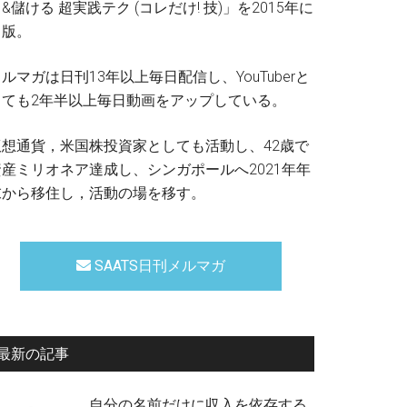
&儲ける 超実践テク (コレだけ! 技)」を2015年に
出版。
ルマガは日刊13年以上毎日配信し、YouTuberと
しても2年半以上毎日動画をアップしている。
仮想通貨，米国株投資家としても活動し、42歳で
資産ミリオネア達成し、シンガポールへ2021年年
末から移住し，活動の場を移す。
SAATS日刊メルマガ
最新の記事
自分の名前だけに収入を依存する