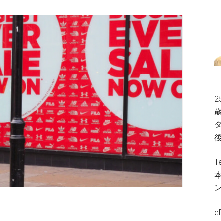
2
歳
タ
T
e