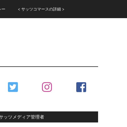
シー
< サッツコマースの詳細 >
Primary
Sidebar
サッツメディア管理者