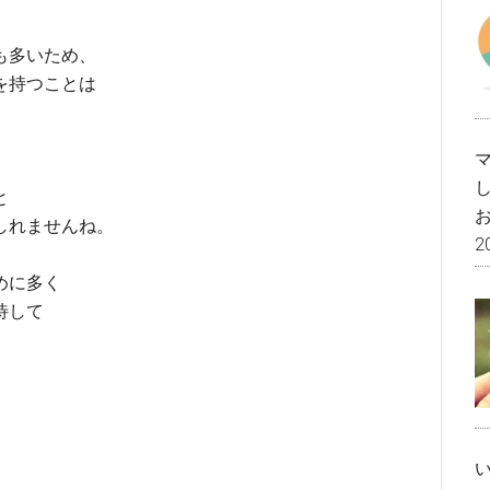
も多いため、
を持つことは
、
と
しれませんね。
2
めに多く
待して
。