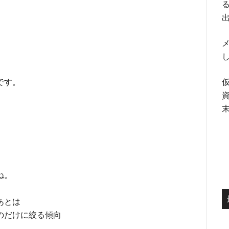
る
メ
です。
ね。
あとは
のだけに絞る傾向