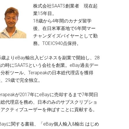
株式会社SAATS創業者 現在起
業15年目。
18歳から4年間のカナダ留学
後、在日米軍基地で6年間マー
チャンダイズバイヤーとして勤
務。TOEIC940点保持。
5歳よりeBay輸出入ビジネスを副業で開始し、28
の時にSAATSという会社を創業。eBay過去デー
分析ツール、Terapeakの日本総代理店を獲得
後、29歳で完全独立。
erapeakが2017年にeBayに売却するまで7年間日
本総代理店を務め、日本のみのサブスクリプショ
ンアクティブユーザーを伸ばすことに貢献する。
Bayに関する書籍、「eBay個人輸入&輸出 はじめ