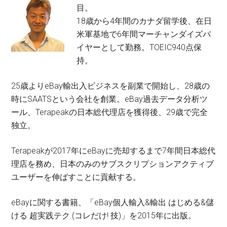
目。
18歳から4年間のカナダ留学後、在日
米軍基地で6年間マーチャンダイズバ
イヤーとして勤務。TOEIC940点保
持。
25歳よりeBay輸出入ビジネスを副業で開始し、28歳の
時にSAATSという会社を創業。eBay過去データ分析ツ
ール、Terapeakの日本総代理店を獲得後、29歳で完全
独立。
Terapeakが2017年にeBayに売却するまで7年間日本総代
理店を務め、日本のみのサブスクリプションアクティブ
ユーザーを伸ばすことに貢献する。
eBayに関する書籍、「eBay個人輸入&輸出 はじめる&儲
ける 超実践テク (コレだけ! 技)」を2015年に出版。