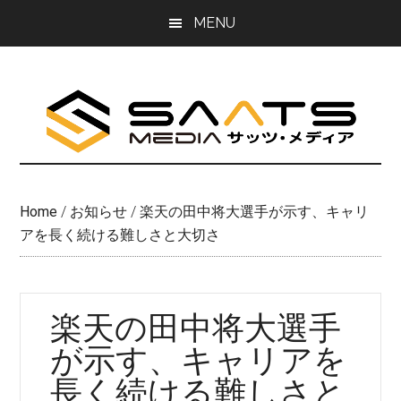
Skip
Skip
MENU
to
to
main
primary
content
sidebar
Home
/
お知らせ
/
楽天の田中将大選手が示す、キャリ
アを長く続ける難しさと大切さ
楽天の田中将大選手
が示す、キャリアを
長く続ける難しさと