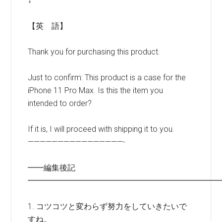
↓
【英 語】
Thank you for purchasing this product.
Just to confirm: This product is a case for the
iPhone 11 Pro Max. Is this the item you
intended to order?
If it is, I will proceed with shipping it to you.
————————————————-
━━編集後記
━━━━━━━━━━━━━━━━━━━━━━━━
1. コツコツと変わらず努力をしていきたいで
すね。