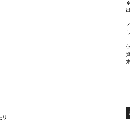
る
メ
たり