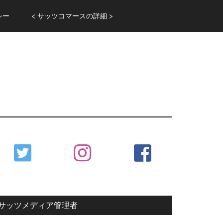
シー
< サッツコマースの詳細 >
Primary
Sidebar
サッツメディア管理者