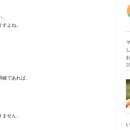
い、
ますよね。
2
明確であれば、
きません。
、