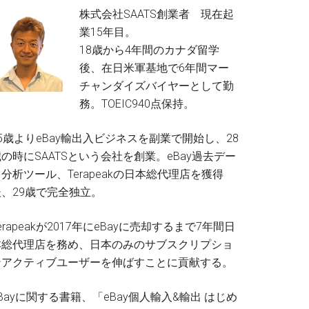
株式会社SAATS創業者 現在起
業15年目。
18歳から4年間のカナダ留学
後、在日米軍基地で6年間マー
チャンダイズバイヤーとして勤
務。TOEIC940点保持。
5歳よりeBay輸出入ビジネスを副業で開始し、28
の時にSAATSという会社を創業。eBay過去デー
分析ツール、Terapeakの日本総代理店を獲得
後、29歳で完全独立。
erapeakが2017年にeBayに売却するまで7年間日
本総代理店を務め、日本のみのサブスクリプショ
ンアクティブユーザーを伸ばすことに貢献する。
Bayに関する書籍、「eBay個人輸入&輸出 はじめ