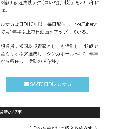
&儲ける 超実践テク (コレだけ! 技)」を2015年に
出版。
ルマガは日刊13年以上毎日配信し、YouTuberと
しても2年半以上毎日動画をアップしている。
仮想通貨，米国株投資家としても活動し、42歳で
資産ミリオネア達成し、シンガポールへ2021年年
末から移住し，活動の場を移す。
SAATS日刊メルマガ
最新の記事
自分の名前だけに収入を依存する