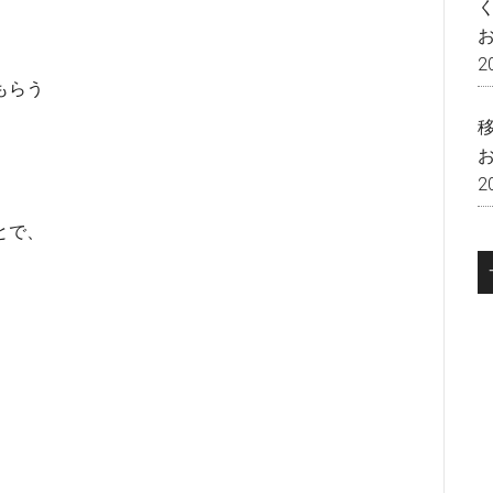
2
もらう
2
とで、