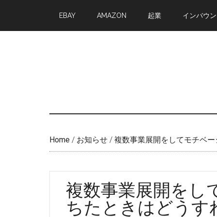
Skip
Skip
EBAY
AMAZON
起業
インバウン
to
to
main
primary
content
sidebar
Home
/
お知らせ
/
複数事業展開をしてモチベー
複数事業展開をし
ちたときはどうす