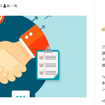
5日
林 一馬
2
歳
タ
T
e