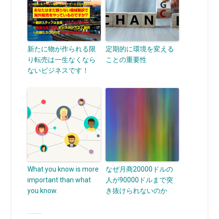
新たに物が作られる限
定期的に環境を変える
り転売は一生なくなら
ことの重要性
ないビジネスです！
What you know is more
なぜ月商20000ドルの
important than what
人が90000ドルまで突
you know.
き抜けられないのか