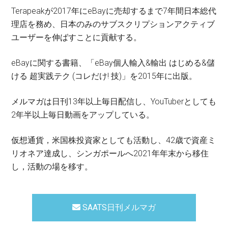
Terapeakが2017年にeBayに売却するまで7年間日本総代
理店を務め、日本のみのサブスクリプションアクティブ
ユーザーを伸ばすことに貢献する。
eBayに関する書籍、「eBay個人輸入&輸出 はじめる&儲
ける 超実践テク (コレだけ! 技)」を2015年に出版。
メルマガは日刊13年以上毎日配信し、YouTuberとしても
2年半以上毎日動画をアップしている。
仮想通貨，米国株投資家としても活動し、42歳で資産ミ
リオネア達成し、シンガポールへ2021年年末から移住
し，活動の場を移す。
SAATS日刊メルマガ