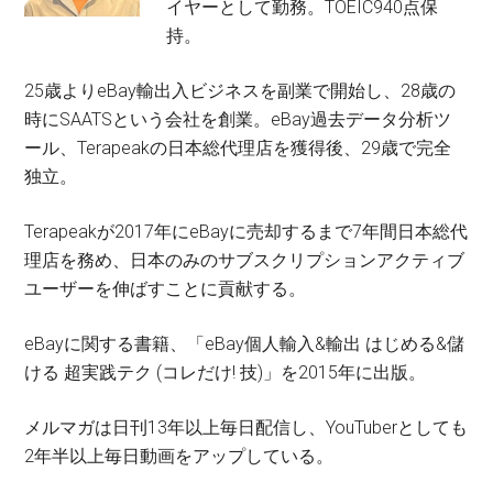
イヤーとして勤務。TOEIC940点保
持。
25歳よりeBay輸出入ビジネスを副業で開始し、28歳の
時にSAATSという会社を創業。eBay過去データ分析ツ
ール、Terapeakの日本総代理店を獲得後、29歳で完全
独立。
Terapeakが2017年にeBayに売却するまで7年間日本総代
理店を務め、日本のみのサブスクリプションアクティブ
ユーザーを伸ばすことに貢献する。
eBayに関する書籍、「eBay個人輸入&輸出 はじめる&儲
ける 超実践テク (コレだけ! 技)」を2015年に出版。
メルマガは日刊13年以上毎日配信し、YouTuberとしても
2年半以上毎日動画をアップしている。