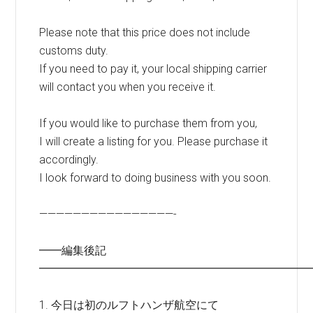
Please note that this price does not include
customs duty.
If you need to pay it, your local shipping carrier
will contact you when you receive it.
If you would like to purchase them from you,
I will create a listing for you. Please purchase it
accordingly.
I look forward to doing business with you soon.
————————————————-
━━編集後記
━━━━━━━━━━━━━━━━━━━━━━━━
1. 今日は初のルフトハンザ航空にて