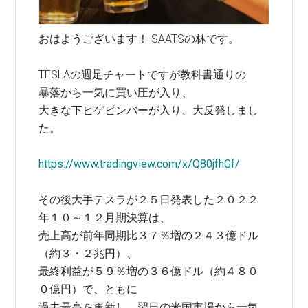
おはようございます！ SAATSの林です。
TESLAの週足チャートですが教科書通りの
暴落から一気に買い圧が入り、
大きな下ヒゲピンバーが入り、大反発しまし
た。
https://www.tradingview.com/x/Q80jfhGf/
その後大手テスラが２５日発表した２０２２
年１０～１２月期決算は、
売上高が前年同期比３７％増の２４３億ドル
（約３・２兆円）、
最終利益が５９％増の３６億ドル（約４８０
０億円）で、ともに
過去最高を更新し、翌日の米国市場から一気