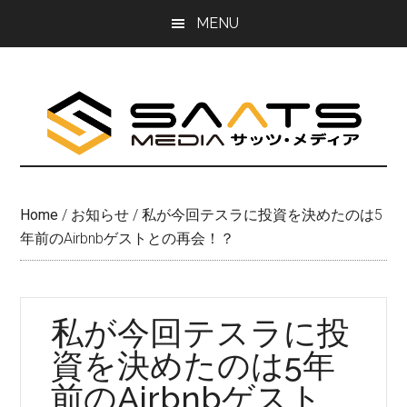
Skip
Skip
MENU
to
to
main
primary
content
sidebar
Home
/
お知らせ
/
私が今回テスラに投資を決めたのは5
年前のAirbnbゲストとの再会！？
私が今回テスラに投
資を決めたのは5年
前のAirbnbゲスト