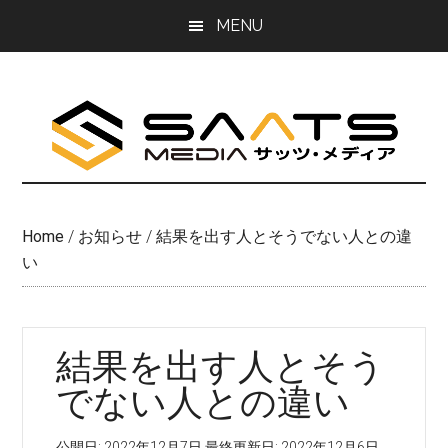
Skip
Skip
MENU
to
to
main
primary
content
sidebar
Home
/
お知らせ
/
結果を出す人とそうでない人との違
い
結果を出す人とそう
でない人との違い
公開日:
2022年12月7日
最終更新日:
2022年12月6日