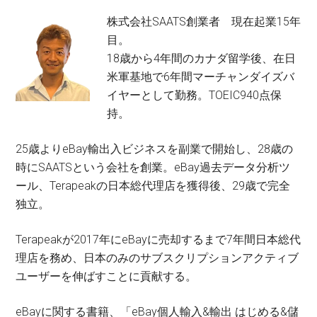
株式会社SAATS創業者 現在起業15年
目。
18歳から4年間のカナダ留学後、在日
米軍基地で6年間マーチャンダイズバ
イヤーとして勤務。TOEIC940点保
持。
25歳よりeBay輸出入ビジネスを副業で開始し、28歳の
時にSAATSという会社を創業。eBay過去データ分析ツ
ール、Terapeakの日本総代理店を獲得後、29歳で完全
独立。
Terapeakが2017年にeBayに売却するまで7年間日本総代
理店を務め、日本のみのサブスクリプションアクティブ
ユーザーを伸ばすことに貢献する。
eBayに関する書籍、「eBay個人輸入&輸出 はじめる&儲