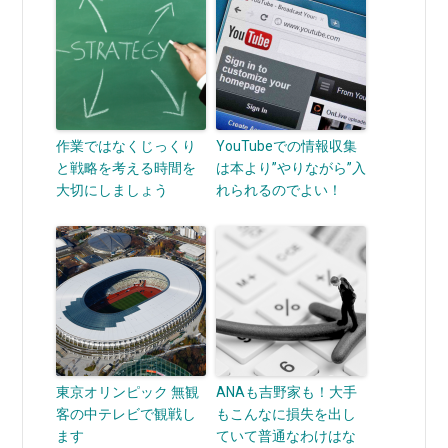
作業ではなくじっくり
YouTubeでの情報収集
と戦略を考える時間を
は本より”やりながら”入
大切にしましょう
れられるのでよい！
東京オリンピック 無観
ANAも吉野家も！大手
客の中テレビで観戦し
もこんなに損失を出し
ます
ていて普通なわけはな