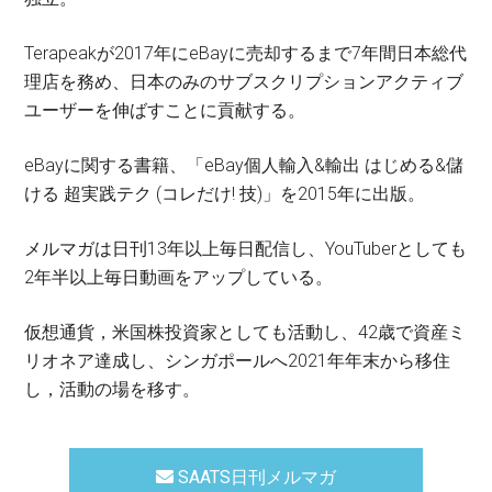
Terapeakが2017年にeBayに売却するまで7年間日本総代
理店を務め、日本のみのサブスクリプションアクティブ
ユーザーを伸ばすことに貢献する。
eBayに関する書籍、「eBay個人輸入&輸出 はじめる&儲
ける 超実践テク (コレだけ! 技)」を2015年に出版。
メルマガは日刊13年以上毎日配信し、YouTuberとしても
2年半以上毎日動画をアップしている。
仮想通貨，米国株投資家としても活動し、42歳で資産ミ
リオネア達成し、シンガポールへ2021年年末から移住
し，活動の場を移す。
SAATS日刊メルマガ