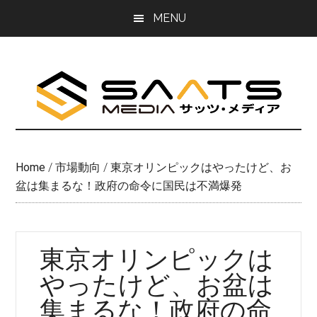
Skip
Skip
MENU
to
to
main
primary
content
sidebar
Home
/
市場動向
/
東京オリンピックはやったけど、お
盆は集まるな！政府の命令に国民は不満爆発
東京オリンピックは
やったけど、お盆は
集まるな！政府の命