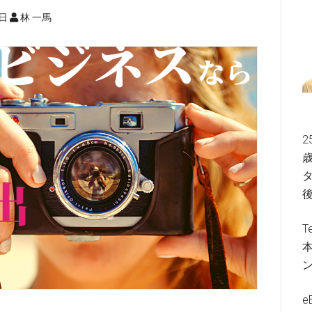
9日
林 一馬
2
歳
タ
T
e