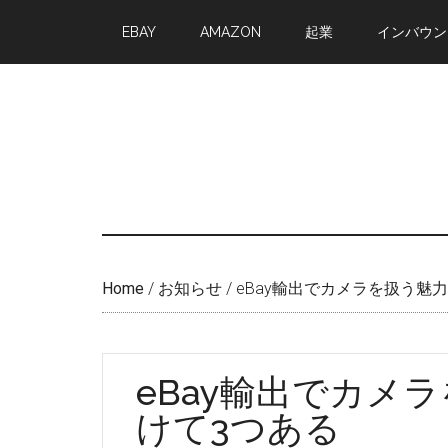
Skip
Skip
EBAY
AMAZON
起業
インバウン
to
to
main
primary
content
sidebar
Home
/
お知らせ
/
eBay輸出でカメラを扱う魅
eBay輸出でカメ
けて3つある