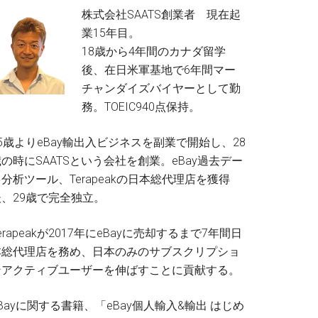
株式会社SAATS創業者 現在起
業15年目。
18歳から4年間のカナダ留学
後、在日米軍基地で6年間マー
チャンダイズバイヤーとして勤
務。TOEIC940点保持。
5歳よりeBay輸出入ビジネスを副業で開始し、28
の時にSAATSという会社を創業。eBay過去デー
分析ツール、Terapeakの日本総代理店を獲得
後、29歳で完全独立。
erapeakが2017年にeBayに売却するまで7年間日
本総代理店を務め、日本のみのサブスクリプショ
ンアクティブユーザーを伸ばすことに貢献する。
Bayに関する書籍、「eBay個人輸入&輸出 はじめ