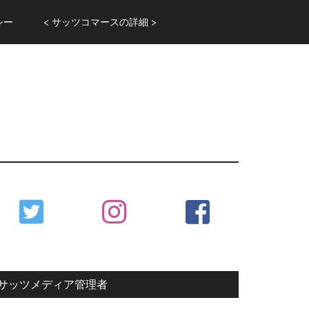
シー
< サッツコマースの詳細 >
Primary
Sidebar
サッツメディア管理者