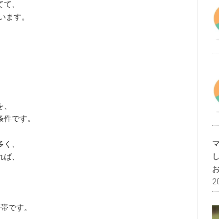
てて、
思います。
を、
条件です。
多く、
れば、
2
格帯です。