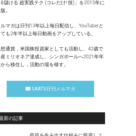
&儲ける 超実践テク (コレだけ! 技)」を2015年に
出版。
ルマガは日刊13年以上毎日配信し、YouTuberと
しても2年半以上毎日動画をアップしている。
仮想通貨，米国株投資家としても活動し、42歳で
資産ミリオネア達成し、シンガポールへ2021年年
末から移住し，活動の場を移す。
SAATS日刊メルマガ
最新の記事
収益を生み出す仕組みに投資しよ