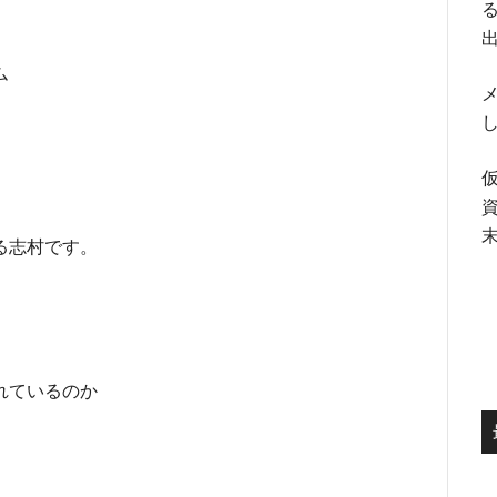
る
ム
メ
る志村です。
れているのか