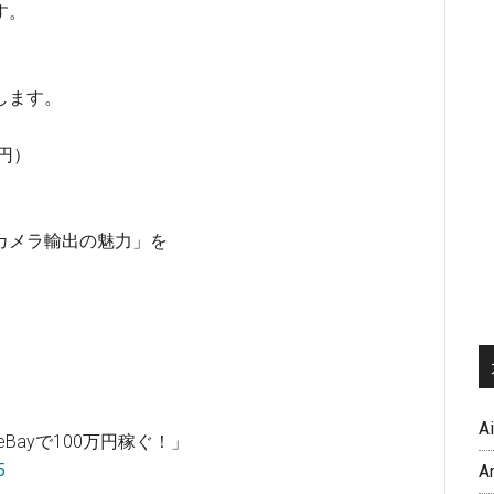
す。
します。
万円）
カメラ輸出の魅力」を
A
ayで100万円稼ぐ！」
5
A