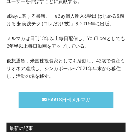
ユーザーを伸ばすことに貢献する。
eBayに関する書籍、「eBay個人輸入&輸出 はじめる&儲
ける 超実践テク (コレだけ! 技)」を2015年に出版。
メルマガは日刊13年以上毎日配信し、YouTuberとしても
2年半以上毎日動画をアップしている。
仮想通貨，米国株投資家としても活動し、42歳で資産ミ
リオネア達成し、シンガポールへ2021年年末から移住
し，活動の場を移す。
SAATS日刊メルマガ
最新の記事