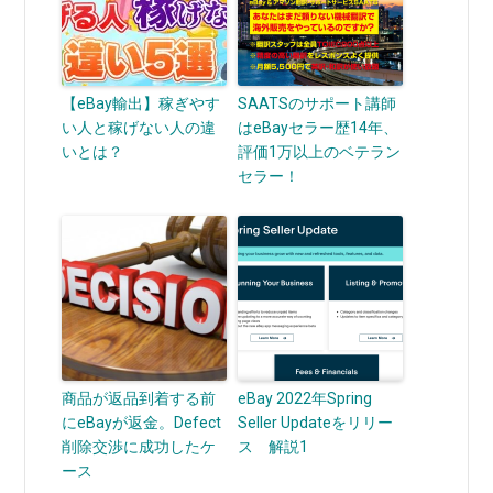
【eBay輸出】稼ぎやす
SAATSのサポート講師
い人と稼げない人の違
はeBayセラー歴14年、
いとは？
評価1万以上のベテラン
セラー！
商品が返品到着する前
eBay 2022年Spring
にeBayが返金。Defect
Seller Updateをリリー
削除交渉に成功したケ
ス 解説1
ース