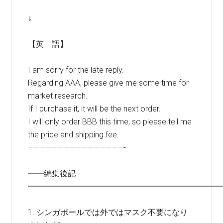
↓
【英 語】
I am sorry for the late reply.
Regarding AAA, please give me some time for
market research.
If I purchase it, it will be the next order.
I will only order BBB this time, so please tell me
the price and shipping fee.
————————————————-
━━編集後記
━━━━━━━━━━━━━━━━━━━━━━━━
1. シンガポールでは外ではマスク不要になり