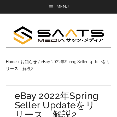
Skip
Skip
MENU
to
to
main
primary
content
sidebar
Home
/
お知らせ
/
eBay 2022年Spring Seller Updateをリ
リース 解説2
eBay 2022年Spring
Seller Updateをリ
リース 解説2