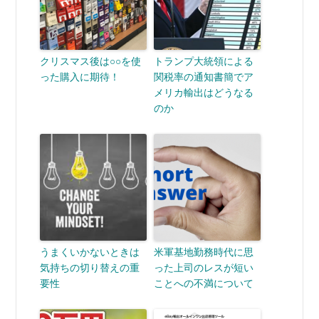
クリスマス後は○○を使
トランプ大統領による
った購入に期待！
関税率の通知書簡でア
メリカ輸出はどうなる
のか
うまくいかないときは
米軍基地勤務時代に思
気持ちの切り替えの重
った上司のレスが短い
要性
ことへの不満について