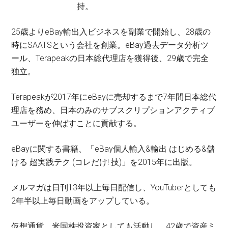
持。
25歳よりeBay輸出入ビジネスを副業で開始し、28歳の
時にSAATSという会社を創業。eBay過去データ分析ツ
ール、Terapeakの日本総代理店を獲得後、29歳で完全
独立。
Terapeakが2017年にeBayに売却するまで7年間日本総代
理店を務め、日本のみのサブスクリプションアクティブ
ユーザーを伸ばすことに貢献する。
eBayに関する書籍、「eBay個人輸入&輸出 はじめる&儲
ける 超実践テク (コレだけ! 技)」を2015年に出版。
メルマガは日刊13年以上毎日配信し、YouTuberとしても
2年半以上毎日動画をアップしている。
仮想通貨，米国株投資家としても活動し、42歳で資産ミ