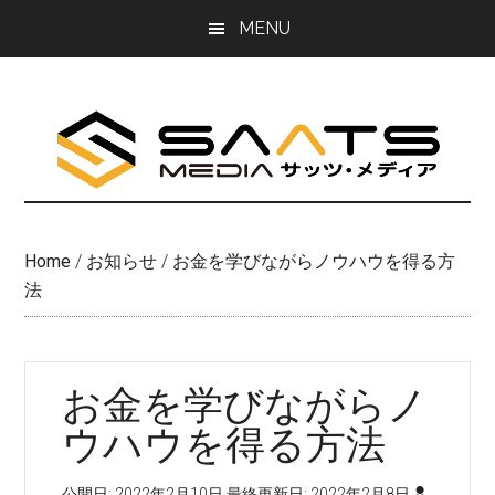
Skip
Skip
MENU
to
to
main
primary
content
sidebar
Home
/
お知らせ
/
お金を学びながらノウハウを得る方
法
お金を学びながらノ
ウハウを得る方法
公開日:
2022年2月10日
最終更新日:
2022年2月8日