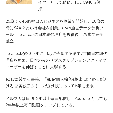
イヤーとして勤務。TOEIC940点保
持。
25歳よりeBay輸出入ビジネスを副業で開始し、28歳の
時にSAATSという会社を創業。eBay過去データ分析ツ
ール、Terapeakの日本総代理店を獲得後、29歳で完全
独立。
Terapeakが2017年にeBayに売却するまで7年間日本総代
理店を務め、日本のみのサブスクリプションアクティブ
ユーザーを伸ばすことに貢献する。
eBayに関する書籍、「eBay個人輸入&輸出 はじめる&儲
ける 超実践テク (コレだけ! 技)」を2015年に出版。
メルマガは日刊13年以上毎日配信し、YouTuberとしても
2年半以上毎日動画をアップしている。