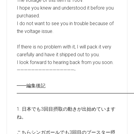
The voltage of this item is 100V.
I hope you knew and understood it before you
purchased.
I do not want to see you in trouble because of
the voltage issue.
If there is no problem with it, I will pack it very
carefully and have it shipped out to you.
I look forward to hearing back from you soon.
————————————————-
━━編集後記
━━━━━━━━━━━━━━━━━━━━━━━━
1. 日本でも3回目摂取の動きが出始めています
ね。
こちらシンガポールでも3回目のブースター摂