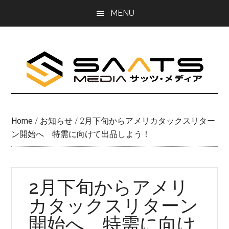
Skip
Skip
MENU
to
to
main
primary
content
sidebar
Home
/
お知らせ
/
2月下旬からアメリカタックスリター
ン開始へ 特需に向けて出品しよう！
2月下旬からアメリ
カタックスリターン
開始へ 特需に向け