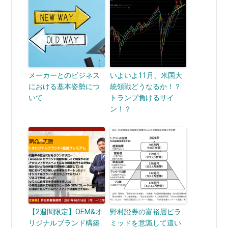
メーカーとのビジネス
いよいよ11月、米国大
における基本姿勢につ
統領戦どうなるか！？
いて
トランプ負けるサイ
ン！？
【2週間限定】OEM&オ
野村證券の富裕層ピラ
リジナルブランド構築
ミッドを意識して這い