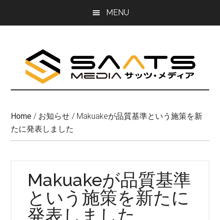
Skip
Skip
MENU
to
to
main
primary
content
sidebar
Home
/
お知らせ
/
Makuakeが品質基準という施策を新
たに発表しました
Makuakeが品質基準
という施策を新たに
発表しました