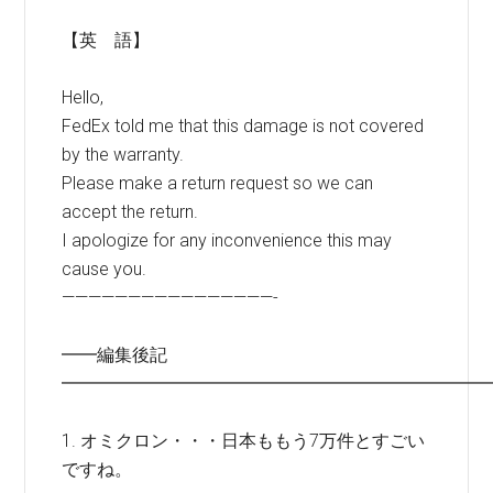
【英 語】
Hello,
FedEx told me that this damage is not covered
by the warranty.
Please make a return request so we can
accept the return.
I apologize for any inconvenience this may
cause you.
————————————————-
━━編集後記
━━━━━━━━━━━━━━━━━━━━━━━━
1. オミクロン・・・日本ももう7万件とすごい
ですね。