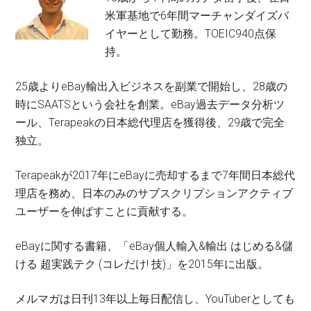
米軍基地で6年間マーチャンダイズバ
イヤーとして勤務。TOEIC940点保
持。
25歳よりeBay輸出入ビジネスを副業で開始し、28歳の
時にSAATSという会社を創業。eBay過去データ分析ツ
ール、Terapeakの日本総代理店を獲得後、29歳で完全
独立。
Terapeakが2017年にeBayに売却するまで7年間日本総代
理店を務め、日本のみのサブスクリプションアクティブ
ユーザーを伸ばすことに貢献する。
eBayに関する書籍、「eBay個人輸入&輸出 はじめる&儲
ける 超実践テク (コレだけ! 技)」を2015年に出版。
メルマガは日刊13年以上毎日配信し、YouTuberとしても