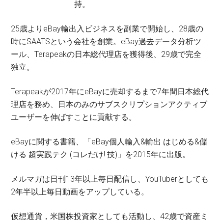
持。
25歳よりeBay輸出入ビジネスを副業で開始し、28歳の
時にSAATSという会社を創業。eBay過去データ分析ツ
ール、Terapeakの日本総代理店を獲得後、29歳で完全
独立。
Terapeakが2017年にeBayに売却するまで7年間日本総代
理店を務め、日本のみのサブスクリプションアクティブ
ユーザーを伸ばすことに貢献する。
eBayに関する書籍、「eBay個人輸入&輸出 はじめる&儲
ける 超実践テク (コレだけ! 技)」を2015年に出版。
メルマガは日刊13年以上毎日配信し、YouTuberとしても
2年半以上毎日動画をアップしている。
仮想通貨，米国株投資家としても活動し、42歳で資産ミ