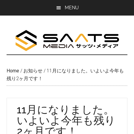
Skip
Skip
MENU
to
to
main
primary
content
sidebar
Home
/
お知らせ
/
11月になりました。いよいよ今年も
残り2ヶ月です！
11月になりました。
いよいよ今年も残り
2ヶ月です！