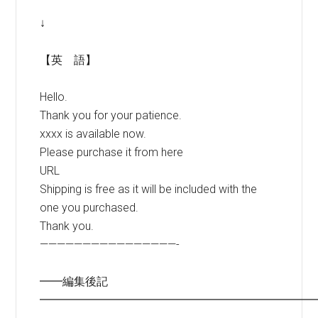
↓
【英 語】
Hello.
Thank you for your patience.
xxxx is available now.
Please purchase it from here
URL
Shipping is free as it will be included with the
one you purchased.
Thank you.
————————————————-
━━編集後記
━━━━━━━━━━━━━━━━━━━━━━━━