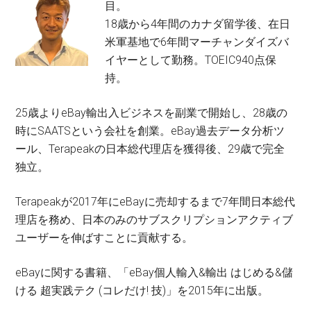
目。
18歳から4年間のカナダ留学後、在日
米軍基地で6年間マーチャンダイズバ
イヤーとして勤務。TOEIC940点保
持。
25歳よりeBay輸出入ビジネスを副業で開始し、28歳の
時にSAATSという会社を創業。eBay過去データ分析ツ
ール、Terapeakの日本総代理店を獲得後、29歳で完全
独立。
Terapeakが2017年にeBayに売却するまで7年間日本総代
理店を務め、日本のみのサブスクリプションアクティブ
ユーザーを伸ばすことに貢献する。
eBayに関する書籍、「eBay個人輸入&輸出 はじめる&儲
ける 超実践テク (コレだけ! 技)」を2015年に出版。