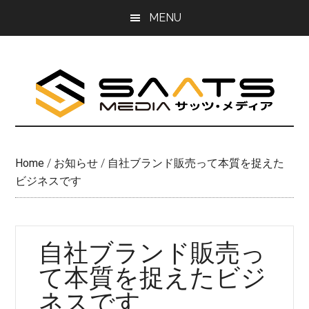
Skip
Skip
MENU
to
to
main
primary
content
sidebar
Home
/
お知らせ
/
自社ブランド販売って本質を捉えた
ビジネスです
自社ブランド販売っ
て本質を捉えたビジ
ネスです