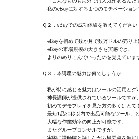
「こんなものも海外では人気があるんだ
私のeBayに対する１つのモチベーション
Ｑ２．eBayでの成功体験を教えてください
eBayを初めて数か月で数万ドルの売り
eBayの市場規模の大きさを実感でき、
よりのめりこんでいったのを覚えていま
Ｑ３．本講座の魅力は何でしょうか
私が特に感じる魅力はツールの活用とグ
神長講師が提供されているツールですが
初めてデモプレイを見た方の多くはとて
最短1品30秒以内で出品可能なツール、
大幅な作業効率の向上が可能です。
またグループコンサルですが、
実際に講師陣と話しながら疑問点を解消