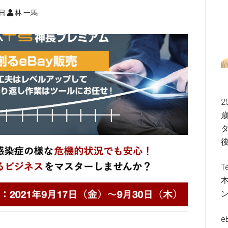
3日
林 一馬
2
歳
タ
T
e