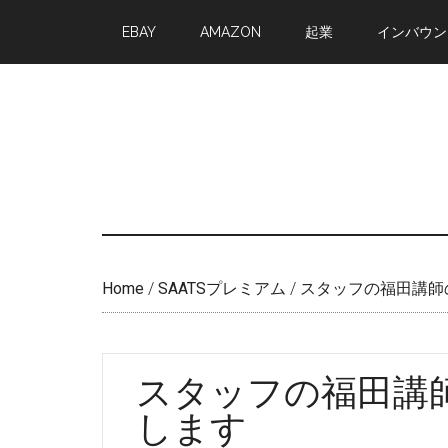
Skip
Skip
EBAY
AMAZON
起業
インバウン
to
to
main
primary
content
sidebar
Home
/
SAATSプレミアム
/
スタッフの福田講師
スタッフの福田講
します