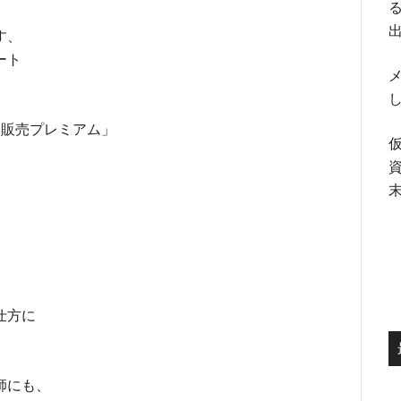
る
す、
ート
メ
る販売プレミアム」
仕方に
師にも、