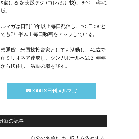
&儲ける 超実践テク (コレだけ! 技)」を2015年に
出版。
ルマガは日刊13年以上毎日配信し、YouTuberと
しても2年半以上毎日動画をアップしている。
仮想通貨，米国株投資家としても活動し、42歳で
資産ミリオネア達成し、シンガポールへ2021年年
末から移住し，活動の場を移す。
SAATS日刊メルマガ
最新の記事
自分の名前だけに収入を依存する