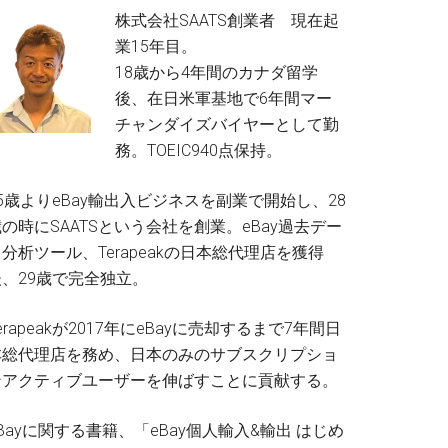
株式会社SAATS創業者 現在起
業15年目。
18歳から4年間のカナダ留学
後、在日米軍基地で6年間マー
チャンダイズバイヤーとして勤
務。TOEIC940点保持。
5歳よりeBay輸出入ビジネスを副業で開始し、28
の時にSAATSという会社を創業。eBay過去デー
分析ツール、Terapeakの日本総代理店を獲得
後、29歳で完全独立。
erapeakが2017年にeBayに売却するまで7年間日
本総代理店を務め、日本のみのサブスクリプショ
ンアクティブユーザーを伸ばすことに貢献する。
Bayに関する書籍、「eBay個人輸入&輸出 はじめ