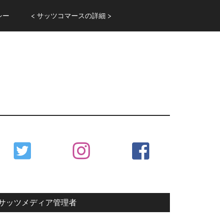
シー
< サッツコマースの詳細 >
Primary
Sidebar
サッツメディア管理者