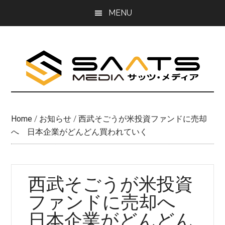
Skip
Skip
MENU
to
to
main
primary
content
sidebar
Home
/
お知らせ
/
西武そごうが米投資ファンドに売却
へ 日本企業がどんどん買われていく
西武そごうが米投資
ファンドに売却へ
日本企業がどんどん