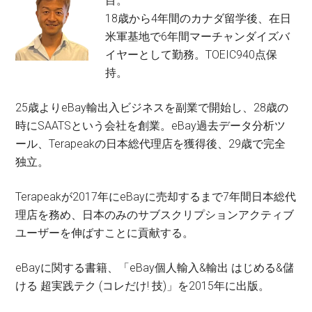
目。
18歳から4年間のカナダ留学後、在日
米軍基地で6年間マーチャンダイズバ
イヤーとして勤務。TOEIC940点保
持。
25歳よりeBay輸出入ビジネスを副業で開始し、28歳の
時にSAATSという会社を創業。eBay過去データ分析ツ
ール、Terapeakの日本総代理店を獲得後、29歳で完全
独立。
Terapeakが2017年にeBayに売却するまで7年間日本総代
理店を務め、日本のみのサブスクリプションアクティブ
ユーザーを伸ばすことに貢献する。
eBayに関する書籍、「eBay個人輸入&輸出 はじめる&儲
ける 超実践テク (コレだけ! 技)」を2015年に出版。