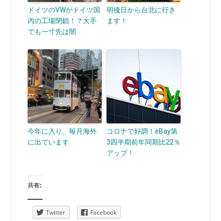
ドイツのVWがドイツ国
明後日から台北に行き
内の工場閉鎖！？大手
ます！
でも一寸先は闇
今年に入り、毎月海外
コロナで好調！eBay第
に出ています
3四半期前年同期比22％
アップ！
共有:
Twitter
Facebook