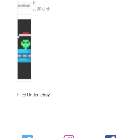
日
お知らせ
Filed Under:
ebay
Primary