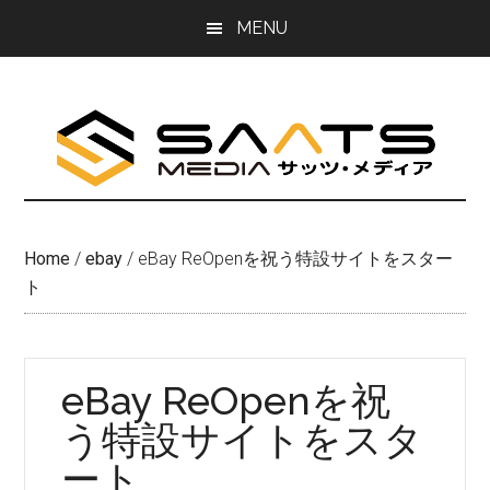
Skip
Skip
MENU
to
to
main
primary
content
sidebar
Home
/
ebay
/
eBay ReOpenを祝う特設サイトをスター
ト
eBay ReOpenを祝
う特設サイトをスタ
ート