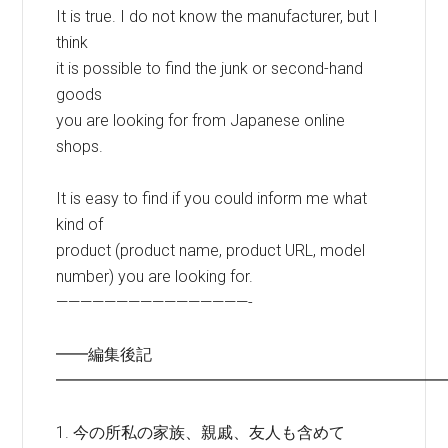
It is true. I do not know the manufacturer, but I
think
it is possible to find the junk or second-hand
goods
you are looking for from Japanese online
shops.
It is easy to find if you could inform me what
kind of
product (product name, product URL, model
number) you are looking for.
————————————————-
━━編集後記
━━━━━━━━━━━━━━━━━━━━━━━━
1. 今の所私の家族、親戚、友人も含めて