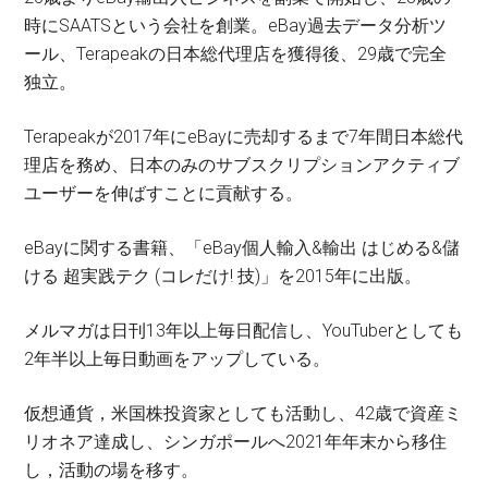
時にSAATSという会社を創業。eBay過去データ分析ツ
ール、Terapeakの日本総代理店を獲得後、29歳で完全
独立。
Terapeakが2017年にeBayに売却するまで7年間日本総代
理店を務め、日本のみのサブスクリプションアクティブ
ユーザーを伸ばすことに貢献する。
eBayに関する書籍、「eBay個人輸入&輸出 はじめる&儲
ける 超実践テク (コレだけ! 技)」を2015年に出版。
メルマガは日刊13年以上毎日配信し、YouTuberとしても
2年半以上毎日動画をアップしている。
仮想通貨，米国株投資家としても活動し、42歳で資産ミ
リオネア達成し、シンガポールへ2021年年末から移住
し，活動の場を移す。