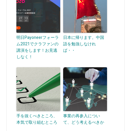
明日Payoneerフォーラ
日本に帰ります。中国
ム2021でクラファンの
語を勉強しなけれ
講演をします！お見逃
ば・・
しなく！
手を抜くべきところ、
事業の再参入につい
本気で取り組むところ
て、どう考えるべきか