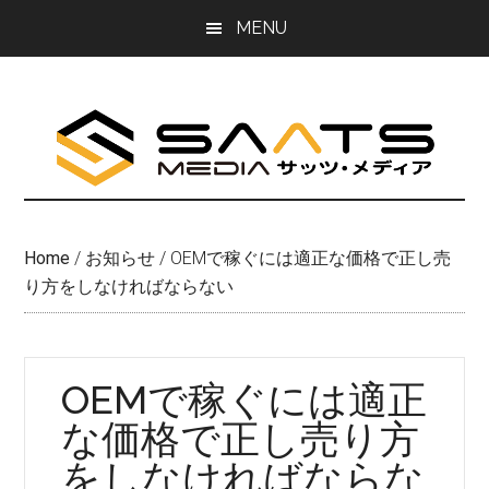
Skip
Skip
MENU
to
to
main
primary
content
sidebar
Home
/
お知らせ
/
OEMで稼ぐには適正な価格で正し売
り方をしなければならない
OEMで稼ぐには適正
な価格で正し売り方
をしなければならな