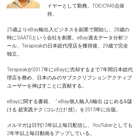
イヤーとして勤務。TOEIC940点保
持。
25歳よりeBay輸出入ビジネスを副業で開始し、28歳の
時にSAATSという会社を創業。eBay過去データ分析ツ
ール、Terapeakの日本総代理店を獲得後、29歳で完全
独立。
Terapeakが2017年にeBayに売却するまで7年間日本総代
理店を務め、日本のみのサブスクリプションアクティブ
ユーザーを伸ばすことに貢献する。
eBayに関する書籍、「eBay個人輸入&輸出 はじめる&儲
ける 超実践テク (コレだけ! 技)」を2015年に出版。
メルマガは日刊13年以上毎日配信し、YouTuberとしても
2年半以上毎日動画をアップしている。