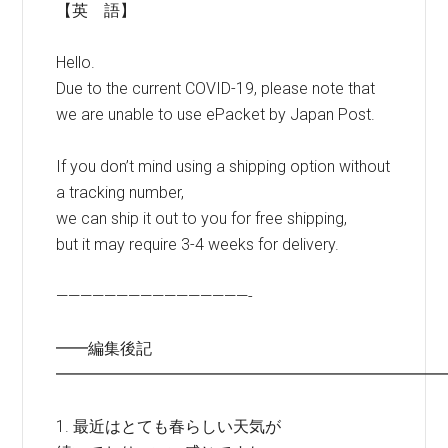
【英 語】
Hello.
Due to the current COVID-19, please note that
we are unable to use ePacket by Japan Post.
If you don’t mind using a shipping option without
a tracking number,
we can ship it out to you for free shipping,
but it may require 3-4 weeks for delivery.
————————————————-
━━編集後記
━━━━━━━━━━━━━━━━━━━━━━━━
1. 最近はとても春らしい天気が