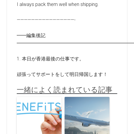
I always pack them well when shipping.
————————————————-
━━編集後記
━━━━━━━━━━━━━━━━━━━━━━━━
1. 本日が香港最後の仕事です。
頑張ってサポートをして明日帰国します！
一緒によく読まれている記事