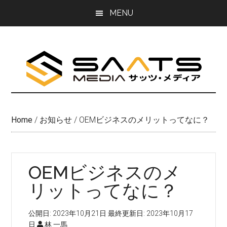
Skip
Skip
MENU
to
to
main
primary
content
sidebar
Home
/
お知らせ
/
OEMビジネスのメリットってなに？
OEMビジネスのメ
リットってなに？
公開日:
2023年10月21日
最終更新日:
2023年10月17
日
林 一馬