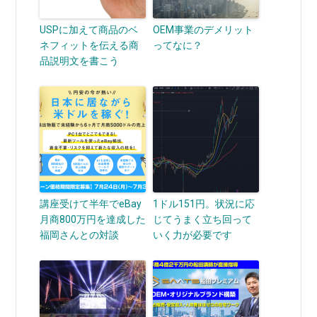
USPに加えて商品のベ
OEM事業のデメリット
ネフィットを伝える商
ってなに？
品説明文を書こう
講座受けて半年でeBay
1ドル151円。状況に応
月商800万円を達成した
じてうまく立ち回って
福岡さんとの対談
いく力が必要です