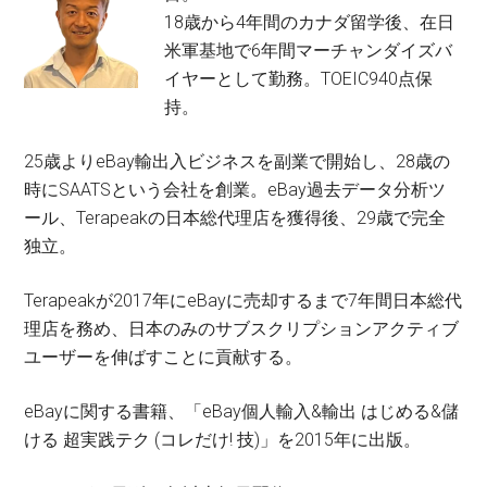
18歳から4年間のカナダ留学後、在日
米軍基地で6年間マーチャンダイズバ
イヤーとして勤務。TOEIC940点保
持。
25歳よりeBay輸出入ビジネスを副業で開始し、28歳の
時にSAATSという会社を創業。eBay過去データ分析ツ
ール、Terapeakの日本総代理店を獲得後、29歳で完全
独立。
Terapeakが2017年にeBayに売却するまで7年間日本総代
理店を務め、日本のみのサブスクリプションアクティブ
ユーザーを伸ばすことに貢献する。
eBayに関する書籍、「eBay個人輸入&輸出 はじめる&儲
ける 超実践テク (コレだけ! 技)」を2015年に出版。