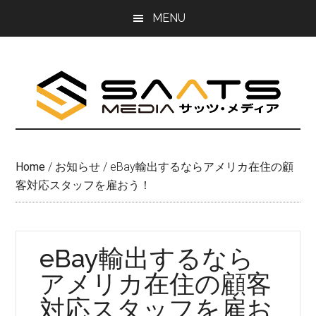
Skip
Skip
MENU
to
to
main
primary
content
sidebar
Home
/
お知らせ
/
eBay輸出するならアメリカ在住の顧
客対応スタッフを雇おう！
eBay輸出するなら
アメリカ在住の顧客
対応スタッフを雇お