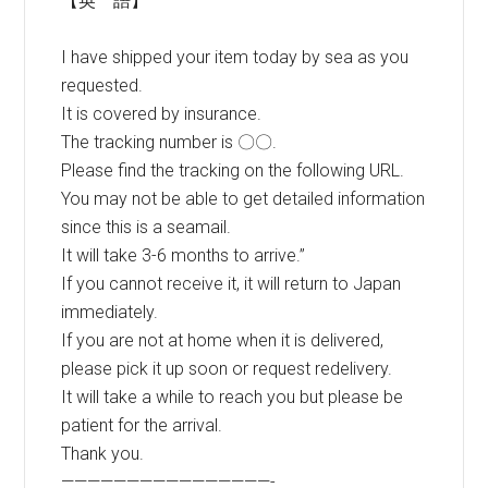
【英 語】
I have shipped your item today by sea as you
requested.
It is covered by insurance.
The tracking number is 〇〇.
Please find the tracking on the following URL.
You may not be able to get detailed information
since this is a seamail.
It will take 3-6 months to arrive.”
If you cannot receive it, it will return to Japan
immediately.
If you are not at home when it is delivered,
please pick it up soon or request redelivery.
It will take a while to reach you but please be
patient for the arrival.
Thank you.
————————————————-