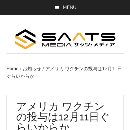
Skip
Skip
MENU
to
to
main
primary
content
sidebar
Home
/
お知らせ
/
アメリカ ワクチンの投与は12月11日
ぐらいからか
アメリカ ワクチン
の投与は12月11日ぐ
らいからか