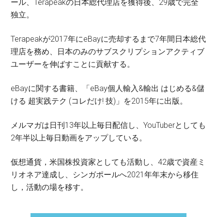
ール、Terapeakの日本総代理店を獲得後、29歳で完全
独立。
Terapeakが2017年にeBayに売却するまで7年間日本総代
理店を務め、日本のみのサブスクリプションアクティブ
ユーザーを伸ばすことに貢献する。
eBayに関する書籍、「eBay個人輸入&輸出 はじめる&儲
ける 超実践テク (コレだけ! 技)」を2015年に出版。
メルマガは日刊13年以上毎日配信し、YouTuberとしても
2年半以上毎日動画をアップしている。
仮想通貨，米国株投資家としても活動し、42歳で資産ミ
リオネア達成し、シンガポールへ2021年年末から移住
し，活動の場を移す。