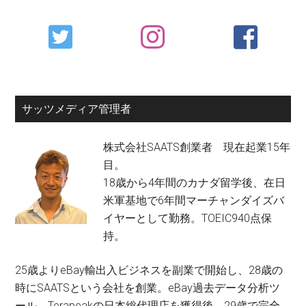
Primary
Sidebar
サッツメディア管理者
株式会社SAATS創業者 現在起業15年
目。
18歳から4年間のカナダ留学後、在日
米軍基地で6年間マーチャンダイズバ
イヤーとして勤務。TOEIC940点保
持。
25歳よりeBay輸出入ビジネスを副業で開始し、28歳の
時にSAATSという会社を創業。eBay過去データ分析ツ
ール、Terapeakの日本総代理店を獲得後、29歳で完全