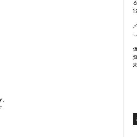
る
メ
が、
す。