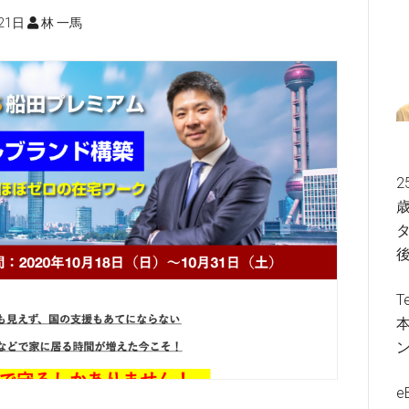
21日
林 一馬
2
歳
タ
T
e