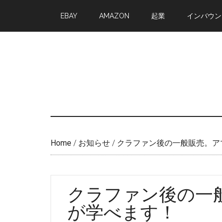
Skip
Skip
EBAY
AMAZON
起業
インバウン
to
to
main
primary
content
sidebar
Home
/
お知らせ
/
クラファン後の一般販売。ア
クラファン後の一
が学べます！