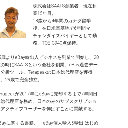
株式会社SAATS創業者 現在起
業15年目。
18歳から4年間のカナダ留学
後、在日米軍基地で6年間マー
チャンダイズバイヤーとして勤
務。TOEIC940点保持。
5歳よりeBay輸出入ビジネスを副業で開始し、28
の時にSAATSという会社を創業。eBay過去デー
分析ツール、Terapeakの日本総代理店を獲得
後、29歳で完全独立。
erapeakが2017年にeBayに売却するまで7年間日
本総代理店を務め、日本のみのサブスクリプショ
ンアクティブユーザーを伸ばすことに貢献する。
Bayに関する書籍、「eBay個人輸入&輸出 はじめ