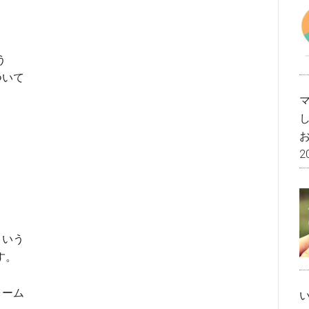
。
う
ついて
2
、
という
す。
ォーム