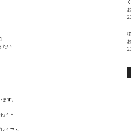
2
、
の
きたい
2
います。
いね＾＾
プレミアム