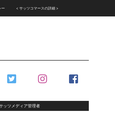
シー
< サッツコマースの詳細 >
Primary
Sidebar
サッツメディア管理者