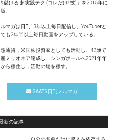
&儲ける 超実践テク (コレだけ! 技)」を2015年に
出版。
ルマガは日刊13年以上毎日配信し、YouTuberと
しても2年半以上毎日動画をアップしている。
仮想通貨，米国株投資家としても活動し、42歳で
資産ミリオネア達成し、シンガポールへ2021年年
末から移住し，活動の場を移す。
SAATS日刊メルマガ
最新の記事
自分の名前だけに収入を依存する