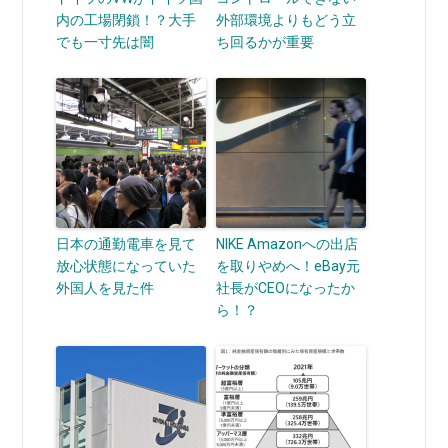
内の工場閉鎖！？大手
外部環境よりもどう立
でも一寸先は闇
ち回るかが重要
日本の通勤電車を見て
NIKE Amazonへの出店
放心状態になっていた
を取りやめへ！eBay元
外国人を見た件
社長がCEOになったか
ら！？