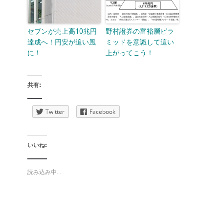
セブンが売上高10兆円
野村證券の富裕層ピラ
達成へ！円安が追い風
ミッドを意識して這い
に！
上がってこう！
共有:
Twitter
Facebook
いいね:
読み込み中...