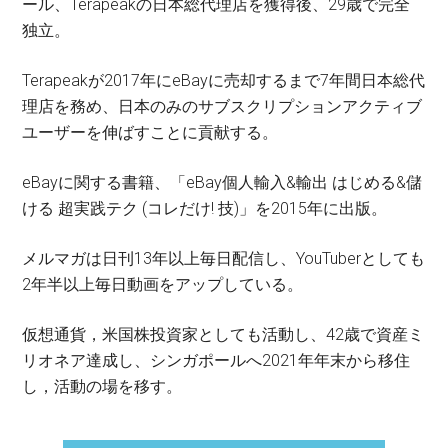
ール、Terapeakの日本総代理店を獲得後、29歳で完全
独立。
Terapeakが2017年にeBayに売却するまで7年間日本総代
理店を務め、日本のみのサブスクリプションアクティブ
ユーザーを伸ばすことに貢献する。
eBayに関する書籍、「eBay個人輸入&輸出 はじめる&儲
ける 超実践テク (コレだけ! 技)」を2015年に出版。
メルマガは日刊13年以上毎日配信し、YouTuberとしても
2年半以上毎日動画をアップしている。
仮想通貨，米国株投資家としても活動し、42歳で資産ミ
リオネア達成し、シンガポールへ2021年年末から移住
し，活動の場を移す。