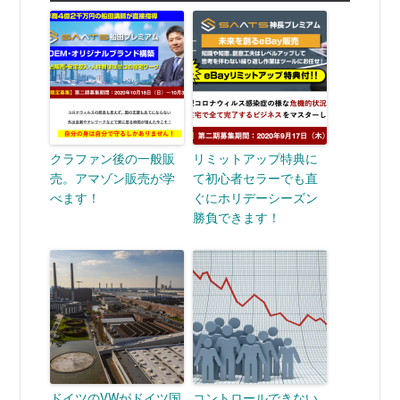
クラファン後の一般販
リミットアップ特典に
売。アマゾン販売が学
て初心者セラーでも直
べます！
ぐにホリデーシーズン
勝負できます！
ドイツのVWがドイツ国
コントロールできない