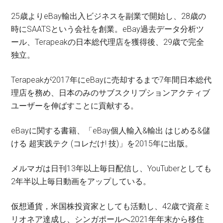
25歳よりeBay輸出入ビジネスを副業で開始し、28歳の
時にSAATSという会社を創業。eBay過去データ分析ツ
ール、Terapeakの日本総代理店を獲得後、29歳で完全
独立。
Terapeakが2017年にeBayに売却するまで7年間日本総代
理店を務め、日本のみのサブスクリプションアクティブ
ユーザーを伸ばすことに貢献する。
eBayに関する書籍、「eBay個人輸入&輸出 はじめる&儲
ける 超実践テク (コレだけ! 技)」を2015年に出版。
メルマガは日刊13年以上毎日配信し、YouTuberとしても
2年半以上毎日動画をアップしている。
仮想通貨，米国株投資家としても活動し、42歳で資産ミ
リオネア達成し、シンガポールへ2021年年末から移住