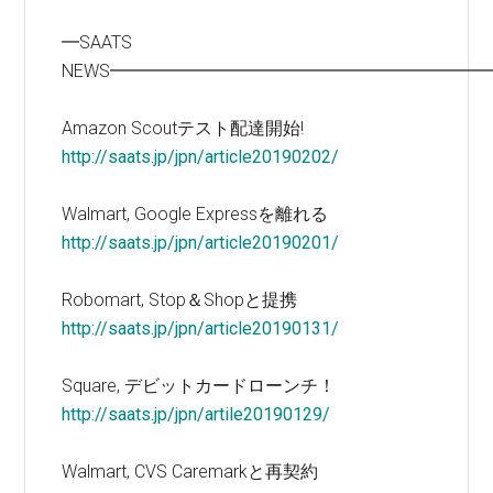
━SAATS
NEWS━━━━━━━━━━━━━━━━━━━━━
Amazon Scoutテスト配達開始!
http://saats.jp/jpn/article20190202/
Walmart, Google Expressを離れる
http://saats.jp/jpn/article20190201/
Robomart, Stop＆Shopと提携
http://saats.jp/jpn/article20190131/
Square, デビットカードローンチ！
http://saats.jp/jpn/artile20190129/
Walmart, CVS Caremarkと再契約