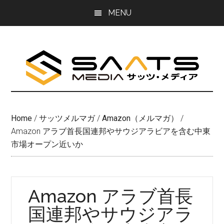
Skip
Skip
MENU
to
to
main
primary
content
sidebar
Home
/
サッツメルマガ
/
Amazon（メルマガ）
/
Amazon アラブ首長国連邦やサウジアラビアを含む中東
市場オープン近いか
Amazon アラブ首長
国連邦やサウジアラ