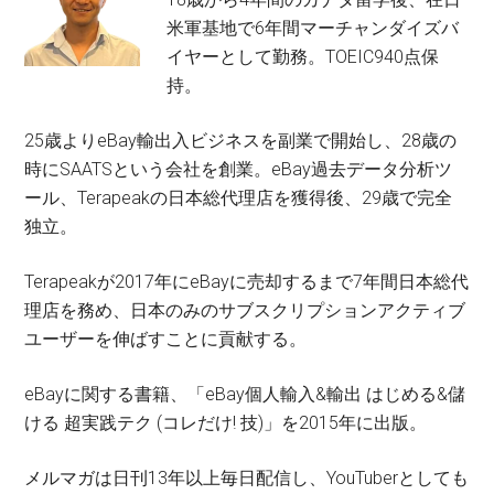
米軍基地で6年間マーチャンダイズバ
イヤーとして勤務。TOEIC940点保
持。
25歳よりeBay輸出入ビジネスを副業で開始し、28歳の
時にSAATSという会社を創業。eBay過去データ分析ツ
ール、Terapeakの日本総代理店を獲得後、29歳で完全
独立。
Terapeakが2017年にeBayに売却するまで7年間日本総代
理店を務め、日本のみのサブスクリプションアクティブ
ユーザーを伸ばすことに貢献する。
eBayに関する書籍、「eBay個人輸入&輸出 はじめる&儲
ける 超実践テク (コレだけ! 技)」を2015年に出版。
メルマガは日刊13年以上毎日配信し、YouTuberとしても