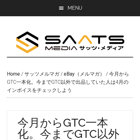
Skip
Skip
MENU
to
to
main
primary
content
sidebar
Home
/
サッツメルマガ
/
eBay（メルマガ）
/
今月から
GTC一本化。今までGTC以外で出品していた人は4月の
インボイスをチェックしよう
今月からGTC一本
化。今までGTC以外