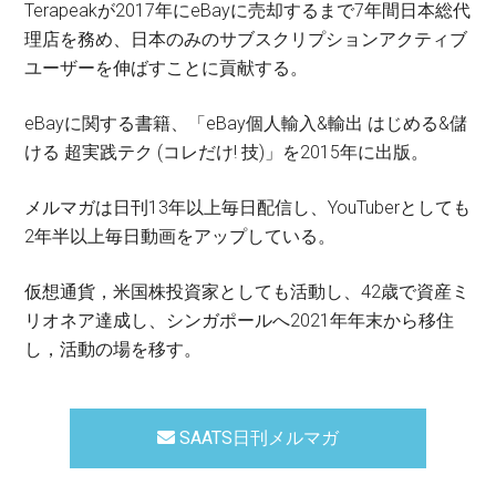
Terapeakが2017年にeBayに売却するまで7年間日本総代
理店を務め、日本のみのサブスクリプションアクティブ
ユーザーを伸ばすことに貢献する。
eBayに関する書籍、「eBay個人輸入&輸出 はじめる&儲
ける 超実践テク (コレだけ! 技)」を2015年に出版。
メルマガは日刊13年以上毎日配信し、YouTuberとしても
2年半以上毎日動画をアップしている。
仮想通貨，米国株投資家としても活動し、42歳で資産ミ
リオネア達成し、シンガポールへ2021年年末から移住
し，活動の場を移す。
SAATS日刊メルマガ