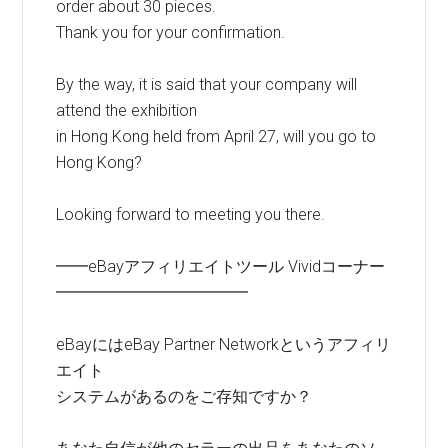
order about 30 pieces.
Thank you for your confirmation.
By the way, it is said that your company will
attend the exhibition
in Hong Kong held from April 27, will you go to
Hong Kong?
Looking forward to meeting you there.
━━eBayアフィリエイトツール Vividコーナー
━━━━━━━━━━━━
eBayにはeBay Partner Networkというアフィリ
エイト
システムがあるのをご存知ですか？