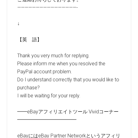
————————————————-
↓
【英 語】
Thank you very much for replying.
Please inform me when you resolved the
PayPal account problem.
Do I understand correctly that you would like to
purchase?
I will be waiting for your reply.
━━eBayアフィリエイトツール Vividコーナー
━━━━━━━━━━━━
eBayにはeBay Partner Networkというアフィリ