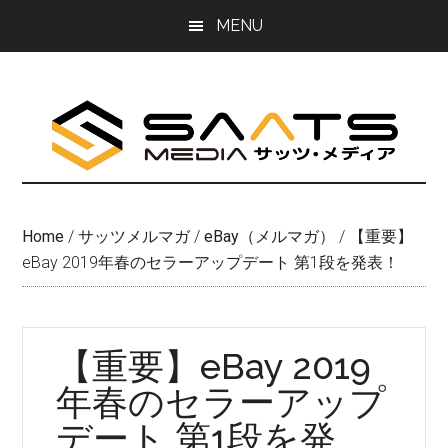
Skip
Skip
MENU
to
to
main
primary
content
sidebar
Home
/
サッツメルマガ
/
eBay（メルマガ）
/
【重要】
eBay 2019年春のセラーアップデート 第1段を発表！
【重要】eBay 2019
年春のセラーアップ
デート 第1段を発