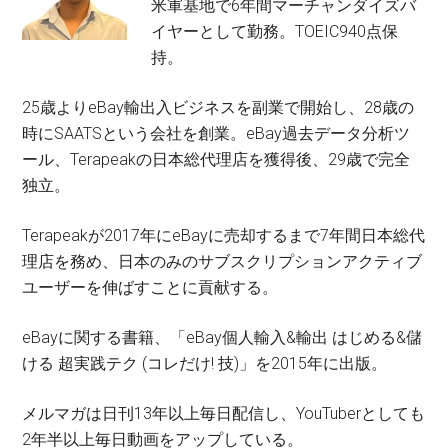
米軍基地で6年間マーチャンダイズバ
イヤーとして勤務。TOEIC940点保
持。
25歳よりeBay輸出入ビジネスを副業で開始し、28歳の
時にSAATSという会社を創業。eBay過去データ分析ツ
ール、Terapeakの日本総代理店を獲得後、29歳で完全
独立。
Terapeakが2017年にeBayに売却するまで7年間日本総代
理店を務め、日本のみのサブスクリプションアクティブ
ユーザーを伸ばすことに貢献する。
eBayに関する書籍、「eBay個人輸入&輸出 はじめる&儲
ける 超実践テク (コレだけ! 技)」を2015年に出版。
メルマガは日刊13年以上毎日配信し、YouTuberとしても
2年半以上毎日動画をアップしている。