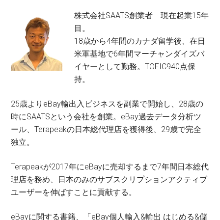
株式会社SAATS創業者 現在起業15年
目。
18歳から4年間のカナダ留学後、在日
米軍基地で6年間マーチャンダイズバ
イヤーとして勤務。TOEIC940点保
持。
25歳よりeBay輸出入ビジネスを副業で開始し、28歳の
時にSAATSという会社を創業。eBay過去データ分析ツ
ール、Terapeakの日本総代理店を獲得後、29歳で完全
独立。
Terapeakが2017年にeBayに売却するまで7年間日本総代
理店を務め、日本のみのサブスクリプションアクティブ
ユーザーを伸ばすことに貢献する。
eBayに関する書籍、「eBay個人輸入&輸出 はじめる&儲