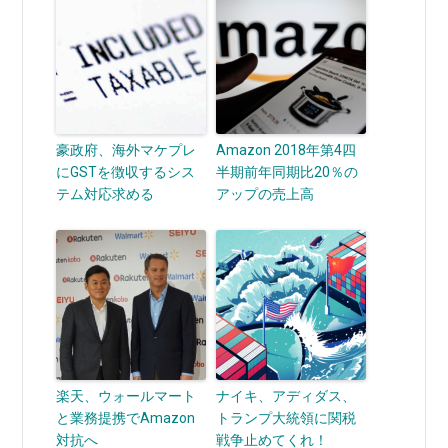
豪政府、海外マケプレ
Amazon 2018年第4四
にGSTを徴収するシス
半期前年同期比20％の
テム対応求める
アップの売上高
楽天、ウォールマート
ナイキ、アディダス、
と業務提携でAmazon
トランプ大統領に関税
対抗へ
戦争止めてくれ！