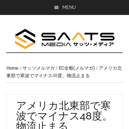
Skip
Skip
MENU
to
to
main
primary
content
sidebar
Home
/
サッツメルマガ
/
EC全般(メルマガ)
/
アメリカ北
東部で寒波でマイナス48度。物流止まる
アメリカ北東部で寒
波でマイナス48度。
物流止まる