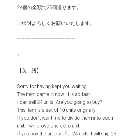
24個の金額で25個送ります。
ご検討よろしくお願いいたします。
————————————————-
↓
【英 語】
Sorry for having kept you waiting.
The item came in now. It is so fast.
I can sell 24 units. Are you going to buy?
This item is a set of 10 units originally.
If you don’t want me to divide them into each
unit, I will prove one extra unit.
If you pay the amount for 24 units, I will ship 25