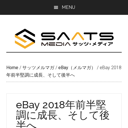
Skip
Skip
MENU
to
to
main
primary
content
sidebar
Home
/
サッツメルマガ
/
eBay（メルマガ）
/
eBay 2018
年前半堅調に成長、そして後半へ
eBay 2018年前半堅
調に成長、そして後
半へ