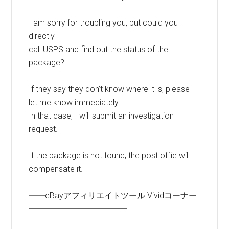
I am sorry for troubling you, but could you
directly
call USPS and find out the status of the
package?
If they say they don’t know where it is, please
let me know immediately.
In that case, I will submit an investigation
request.
If the package is not found, the post offie will
compensate it.
━━eBayアフィリエイトツール Vividコーナー
━━━━━━━━━━━━