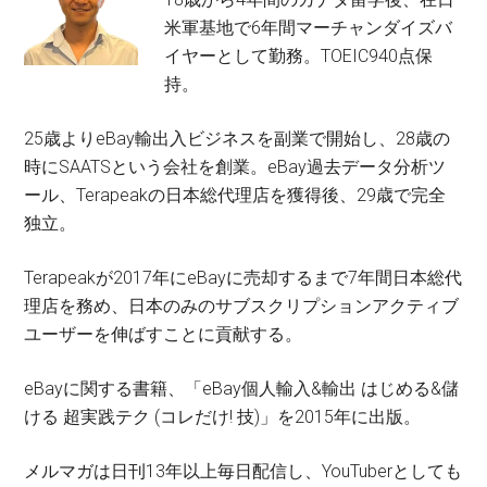
米軍基地で6年間マーチャンダイズバ
イヤーとして勤務。TOEIC940点保
持。
25歳よりeBay輸出入ビジネスを副業で開始し、28歳の
時にSAATSという会社を創業。eBay過去データ分析ツ
ール、Terapeakの日本総代理店を獲得後、29歳で完全
独立。
Terapeakが2017年にeBayに売却するまで7年間日本総代
理店を務め、日本のみのサブスクリプションアクティブ
ユーザーを伸ばすことに貢献する。
eBayに関する書籍、「eBay個人輸入&輸出 はじめる&儲
ける 超実践テク (コレだけ! 技)」を2015年に出版。
メルマガは日刊13年以上毎日配信し、YouTuberとしても