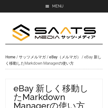
Skip
Skip
MENU
to
to
main
primary
content
sidebar
Home
/
サッツメルマガ
/
eBay（メルマガ）
/
eBay 新し
く移動したMarkdown Managerの使い方
eBay 新しく移動し
たMarkdown
Managerの使い方