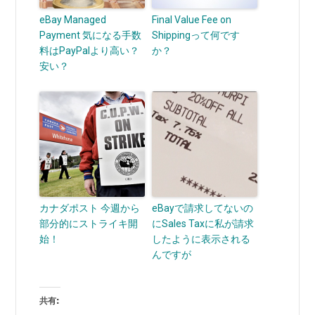
eBay Managed
Final Value Fee on
Payment 気になる手数
Shippingって何です
料はPayPalより高い？
か？
安い？
カナダポスト 今週から
eBayで請求してないの
部分的にストライキ開
にSales Taxに私が請求
始！
したように表示される
んですが
共有: