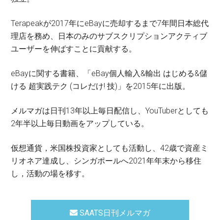
Terapeakが2017年にeBayに売却するまで7年間日本総代
理店を務め、日本のみのサブスクリプションアクティブ
ユーザーを伸ばすことに貢献する。
eBayに関する書籍、「eBay個人輸入&輸出 はじめる&儲
ける 超実践テク (コレだけ! 技)」を2015年に出版。
メルマガは日刊13年以上毎日配信し、YouTuberとしても
2年半以上毎日動画をアップしている。
仮想通貨，米国株投資家としても活動し、42歳で資産ミ
リオネア達成し、シンガポールへ2021年年末から移住
し，活動の場を移す。
SAATS日刊メルマガ