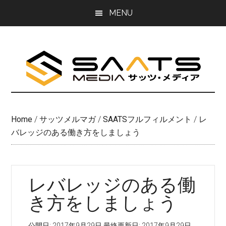
Skip
Skip
MENU
to
to
main
primary
content
sidebar
Home
/
サッツメルマガ
/
SAATSフルフィルメント
/
レ
バレッジのある働き方をしましょう
レバレッジのある働
き方をしましょう
公開日:
2017年9月29日
最終更新日:
2017年9月29日