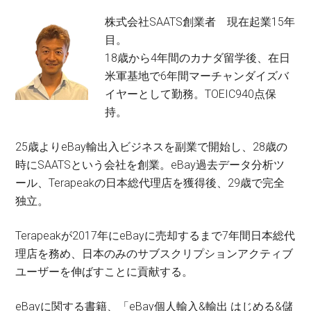
株式会社SAATS創業者 現在起業15年
目。
18歳から4年間のカナダ留学後、在日
米軍基地で6年間マーチャンダイズバ
イヤーとして勤務。TOEIC940点保
持。
25歳よりeBay輸出入ビジネスを副業で開始し、28歳の
時にSAATSという会社を創業。eBay過去データ分析ツ
ール、Terapeakの日本総代理店を獲得後、29歳で完全
独立。
Terapeakが2017年にeBayに売却するまで7年間日本総代
理店を務め、日本のみのサブスクリプションアクティブ
ユーザーを伸ばすことに貢献する。
eBayに関する書籍、「eBay個人輸入&輸出 はじめる&儲