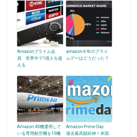
Amazonプライム会
amazon今年のプライ
員 世界中で1億人を超
ムデーはどうだった？
える
Amazon 40機運用して
Amazon Prime Day
いる専用航空機を10機
過去最高額続伸！米国