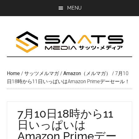
Skip
Skip
MENU
to
to
main
primary
content
sidebar
Home
/
サッツメルマガ
/
Amazon（メルマガ）
/
7月10
日18時から11日いっぱいはAmazon Primeデーセール！
7月10日18時から11
日いっぱいは
Amazon Primeデー