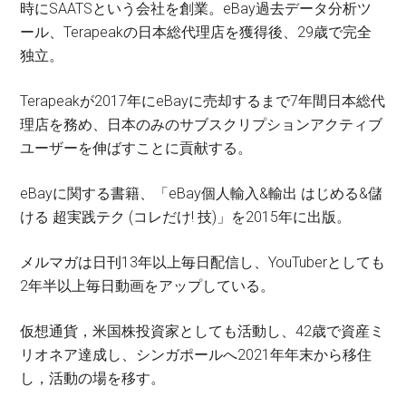
時にSAATSという会社を創業。eBay過去データ分析ツ
ール、Terapeakの日本総代理店を獲得後、29歳で完全
独立。
Terapeakが2017年にeBayに売却するまで7年間日本総代
理店を務め、日本のみのサブスクリプションアクティブ
ユーザーを伸ばすことに貢献する。
eBayに関する書籍、「eBay個人輸入&輸出 はじめる&儲
ける 超実践テク (コレだけ! 技)」を2015年に出版。
メルマガは日刊13年以上毎日配信し、YouTuberとしても
2年半以上毎日動画をアップしている。
仮想通貨，米国株投資家としても活動し、42歳で資産ミ
リオネア達成し、シンガポールへ2021年年末から移住
し，活動の場を移す。