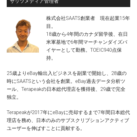
サッツメディア管理者
株式会社SAATS創業者 現在起業15年
目。
18歳から4年間のカナダ留学後、在日
米軍基地で6年間マーチャンダイズバ
イヤーとして勤務。TOEIC940点保
持。
25歳よりeBay輸出入ビジネスを副業で開始し、28歳の
時にSAATSという会社を創業。eBay過去データ分析ツ
ール、Terapeakの日本総代理店を獲得後、29歳で完全
独立。
Terapeakが2017年にeBayに売却するまで7年間日本総代
理店を務め、日本のみのサブスクリプションアクティブ
ユーザーを伸ばすことに貢献する。