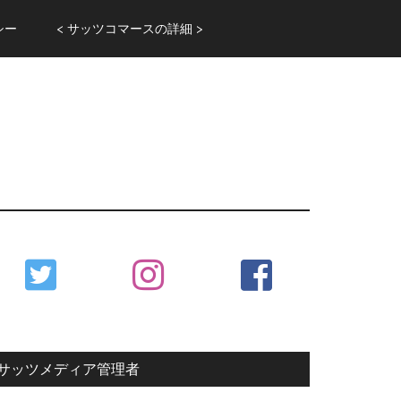
シー
< サッツコマースの詳細 >
Primary
Sidebar
サッツメディア管理者