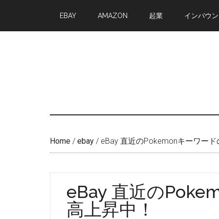
Skip
Skip
EBAY
AMAZON
起業
インバウン
to
to
main
primary
content
sidebar
Home
/
ebay
/
eBay 直近のPokemonキーワ
eBay 直近のPo
高上昇中！