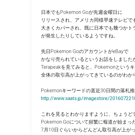
日本でもPokemon Goが先週金曜日に
リリースされ、アメリカ同様早速テレビで
大きくカバーされ、既に日本でも幾つかト
が発生したりしているようですね。
先日Pokemon GoのアカウントがeBayで
かなり売られているというお話をしました
Terapeakを見てみると、Pokemonとい
全体の取引高が上がってきているのがわか
Pokemonキーワードの直近30日間の落札
http://www.saats.jp/imagestore/20160722
これを見るとわかりますように、ちょうど
Pokemon Goについて頻繁に報道が始まっ
7月10日ぐらいからどんどん取引高が上が