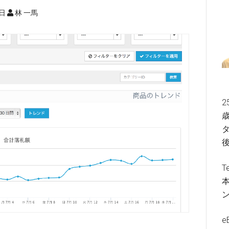
5日
林 一馬
2
歳
タ
T
e