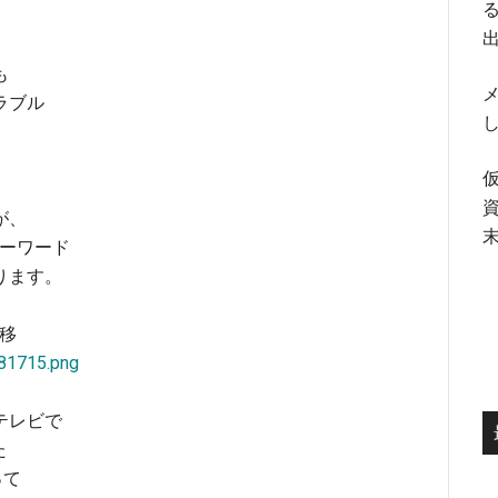
る
も
メ
ラブル
が、
うキーワード
ります。
推移
181715.png
テレビで
た
って