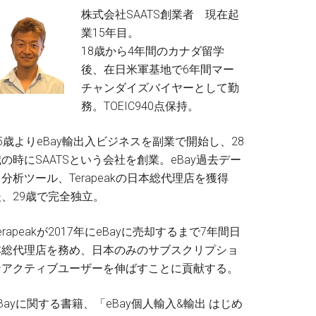
株式会社SAATS創業者 現在起
業15年目。
18歳から4年間のカナダ留学
後、在日米軍基地で6年間マー
チャンダイズバイヤーとして勤
務。TOEIC940点保持。
5歳よりeBay輸出入ビジネスを副業で開始し、28
の時にSAATSという会社を創業。eBay過去デー
分析ツール、Terapeakの日本総代理店を獲得
後、29歳で完全独立。
erapeakが2017年にeBayに売却するまで7年間日
本総代理店を務め、日本のみのサブスクリプショ
ンアクティブユーザーを伸ばすことに貢献する。
Bayに関する書籍、「eBay個人輸入&輸出 はじめ