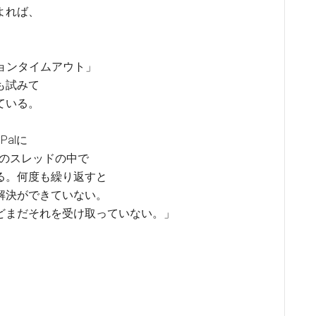
よれば、
。
ションタイムアウト」
も試みて
ている。
alに
ドのスレッドの中で
る。何度も繰り返すと
解決ができていない。
どまだそれを受け取っていない。」
。