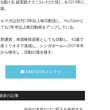
&儲ける 超実践テク (コレだけ! 技)」を2015年に
出版。
ルマガは日刊13年以上毎日配信し、YouTuberと
しても2年半以上毎日動画をアップしている。
仮想通貨，米国株投資家としても活動し、42歳で
資産ミリオネア達成し、シンガポールへ2021年年
末から移住し，活動の場を移す。
SAATS日刊メルマガ
最新の記事
自分の名前だけに収入を依存する