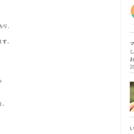
があり、
ます。
2
る
う。