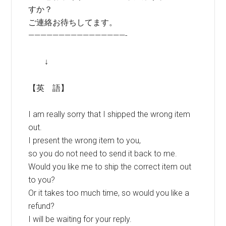
すか？
ご連絡お待ちしてます。
————————————————-
↓
【英 語】
I am really sorry that I shipped the wrong item
out.
I present the wrong item to you,
so you do not need to send it back to me.
Would you like me to ship the correct item out
to you?
Or it takes too much time, so would you like a
refund?
I will be waiting for your reply.