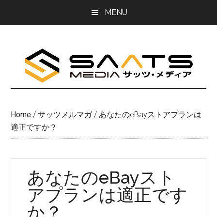
Skip
Skip
MENU
to
to
main
primary
content
sidebar
Home
/
サッツメルマガ
/
あなたのeBayストアプランは
適正ですか？
あなたのeBayスト
アプランは適正です
か？