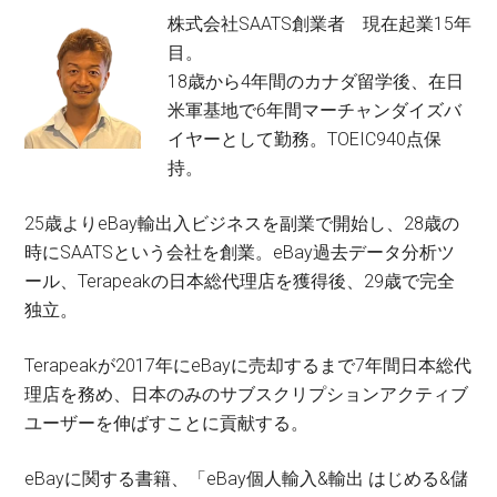
株式会社SAATS創業者 現在起業15年
目。
18歳から4年間のカナダ留学後、在日
米軍基地で6年間マーチャンダイズバ
イヤーとして勤務。TOEIC940点保
持。
25歳よりeBay輸出入ビジネスを副業で開始し、28歳の
時にSAATSという会社を創業。eBay過去データ分析ツ
ール、Terapeakの日本総代理店を獲得後、29歳で完全
独立。
Terapeakが2017年にeBayに売却するまで7年間日本総代
理店を務め、日本のみのサブスクリプションアクティブ
ユーザーを伸ばすことに貢献する。
eBayに関する書籍、「eBay個人輸入&輸出 はじめる&儲