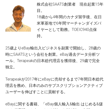
株式会社SAATS創業者 現在起業15年
目。
18歳から4年間のカナダ留学後、在日
米軍基地で6年間マーチャンダイズバ
イヤーとして勤務。TOEIC940点保
持。
25歳よりeBay輸出入ビジネスを副業で開始し、28歳の
時にSAATSという会社を創業。eBay過去データ分析ツ
ール、Terapeakの日本総代理店を獲得後、29歳で完全
独立。
Terapeakが2017年にeBayに売却するまで7年間日本総代
理店を務め、日本のみのサブスクリプションアクティブ
ユーザーを伸ばすことに貢献する。
eBayに関する書籍、「eBay個人輸入&輸出 はじめる&儲