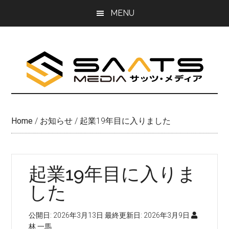
Skip
Skip
MENU
to
to
main
primary
content
sidebar
Home
/
お知らせ
/
起業19年目に入りました
起業19年目に入りま
した
公開日:
2026年3月13日
最終更新日:
2026年3月9日
林 一馬