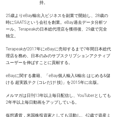
持。
25歳よりeBay輸出入ビジネスを副業で開始し、28歳の
時にSAATSという会社を創業。eBay過去データ分析ツ
ール、Terapeakの日本総代理店を獲得後、29歳で完全
独立。
Terapeakが2017年にeBayに売却するまで7年間日本総代
理店を務め、日本のみのサブスクリプションアクティブ
ユーザーを伸ばすことに貢献する。
eBayに関する書籍、「eBay個人輸入&輸出 はじめる&儲
ける 超実践テク (コレだけ! 技)」を2015年に出版。
メルマガは日刊13年以上毎日配信し、YouTuberとしても
2年半以上毎日動画をアップしている。
仮想通貨，米国株投資家としても活動し、42歳で資産ミ