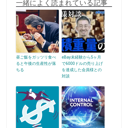
一緒によく読まれている記事
昼ご飯をガッツリ食べ
eBay未経験から5ヶ月
ると午後の生産性が落
で6000ドルの売り上げ
ちる
を達成した会員様との
対談