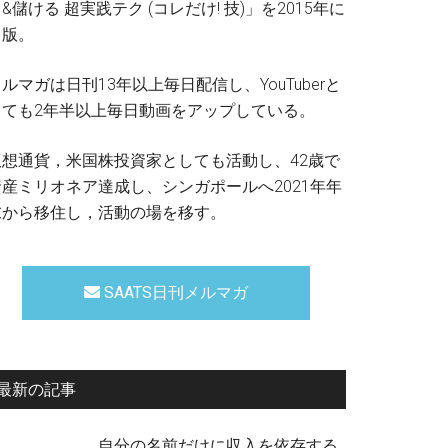
&儲ける 超実践テク (コレだけ! 技)」を2015年に
出版。
ルマガは日刊13年以上毎日配信し、YouTuberと
しても2年半以上毎日動画をアップしている。
仮想通貨，米国株投資家としても活動し、42歳で
資産ミリオネア達成し、シンガポールへ2021年年
末から移住し，活動の場を移す。
SAATS日刊メルマガ
最新の記事
自分の名前だけに収入を依存する