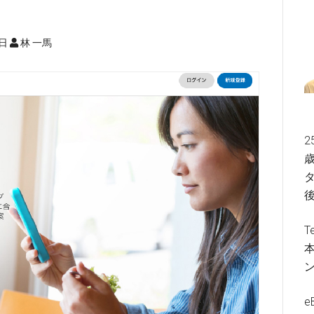
6日
林 一馬
2
歳
タ
T
e