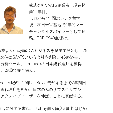
株式会社SAATS創業者 現在起
業15年目。
18歳から4年間のカナダ留学
後、在日米軍基地で6年間マー
チャンダイズバイヤーとして勤
務。TOEIC940点保持。
5歳よりeBay輸出入ビジネスを副業で開始し、28
の時にSAATSという会社を創業。eBay過去デー
分析ツール、Terapeakの日本総代理店を獲得
後、29歳で完全独立。
erapeakが2017年にeBayに売却するまで7年間日
本総代理店を務め、日本のみのサブスクリプショ
ンアクティブユーザーを伸ばすことに貢献する。
Bayに関する書籍、「eBay個人輸入&輸出 はじめ