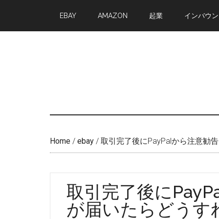
Skip
Skip
EBAY
AMAZON
起業
インバウン
to
to
main
primary
content
sidebar
Home
/
ebay
/
取引完了後にPayPalから注意
取引完了後にPay
が届いたらどうす