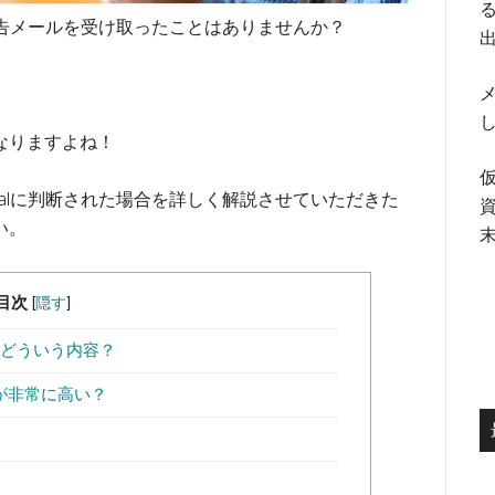
る
意勧告メールを受け取ったことはありませんか？
メ
なりますよね！
Palに判断された場合を詳しく解説させていただきた
い。
目次
[
隠す
]
てどういう内容？
が非常に高い？