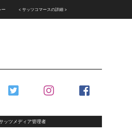
シー
< サッツコマースの詳細 >
Primary
Sidebar
サッツメディア管理者