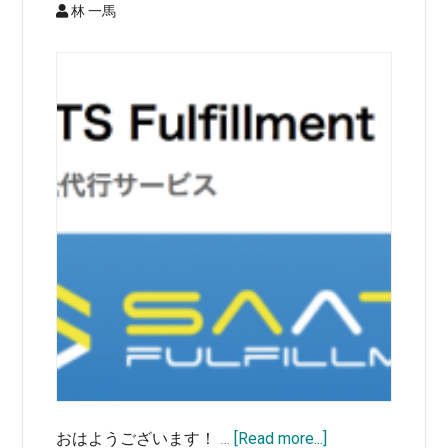
林 一馬
ト
経
由
で
ラ
ベ
ル
発
送
後、
発
送
通
知
自
動
about
おはようございます！ …
[Read more...]
連