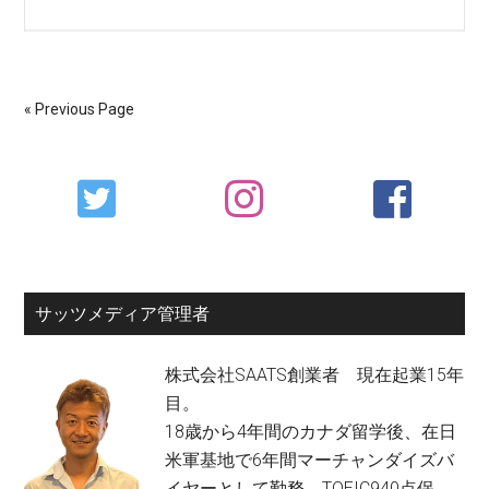
フ
ル
フ
ィ
« Previous Page
ル
メ
Primary
ン
Sidebar
ト
1
年
半
サッツメディア管理者
ぶ
り
株式会社SAATS創業者 現在起業15年
に
目。
新
18歳から4年間のカナダ留学後、在日
規
米軍基地で6年間マーチャンダイズバ
募
イヤーとして勤務。TOEIC940点保