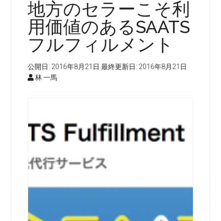
地方のセラーこそ利
ピ
ッ
用価値のあるSAATS
ク
フルフィルメント
が
終
公開日:
2016年8月21日
最終更新日:
2016年8月21日
わ
林 一馬
り、
東
京
オ
リ
ン
ピ
ッ
ク
に
向