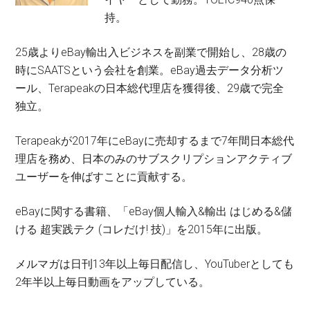
集
持。
会
員
25歳よりeBay輸出入ビジネスを副業で開始し、28歳の
開
時にSAATSという会社を創業。eBay過去データ分析ツ
始！
ール、Terapeakの日本総代理店を獲得後、29歳で完全
独立。
Terapeakが2017年にeBayに売却するまで7年間日本総代
理店を務め、日本のみのサブスクリプションアクティブ
ユーザーを伸ばすことに貢献する。
eBayに関する書籍、「eBay個人輸入&輸出 はじめる&儲
ける 超実践テク (コレだけ! 技)」を2015年に出版。
メルマガは日刊13年以上毎日配信し、YouTuberとしても
2年半以上毎日動画をアップしている。