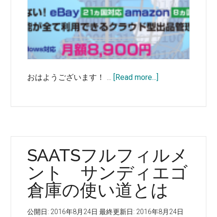
about
おはようございます！ …
[Read more...]
SC
か
ら
SAATS
フ
SAATSフルフィルメ
ル
フ
ント サンディエゴ
ィ
倉庫の使い道とは
ル
メ
公開日:
2016年8月24日
最終更新日:
2016年8月24日
ン