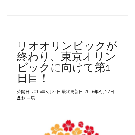
SAATS
動
フ
機
ル
能
フ
開
ィ
始！
リオオリンピックが
ル
メ
終わり、東京オリン
ン
ピックに向けて第1
ト
日目！
サ
ン
デ
公開日:
2016年8月22日
最終更新日:
2016年8月22日
林 一馬
ィ
エ
ゴ
倉
庫