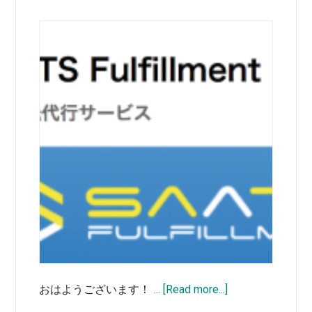
の
あ
る
SAATS
フ
ル
フ
ィ
ル
メ
ン
ト
about
おはようございます！ …
[Read more...]
SAATS