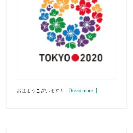
の
使
い
道
と
は
about
おはようございます！ …
[Read more...]
リ
オ
オ
リ
ン