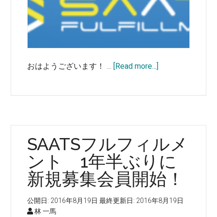
け
て
第
1
日
about
おはようございます！ …
[Read more...]
目！
地
方
の
セ
ラ
SAATSフルフィルメ
ー
こ
ント 1年半ぶりに
そ
新規募集会員開始！
利
用
公開日:
2016年8月19日
最終更新日:
2016年8月19日
価
林 一馬
値