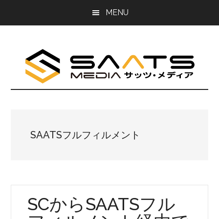
Skip
Skip
MENU
to
to
main
primary
content
sidebar
SAATSフルフィルメント
SCからSAATSフル