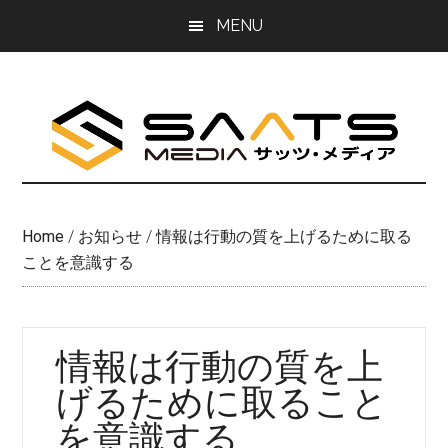
Skip
Skip
MENU
to
to
main
primary
content
sidebar
Home
/
お知らせ
/
情報は行動の質を上げるために取る
ことを意識する
情報は行動の質を上
げるために取ること
を意識する