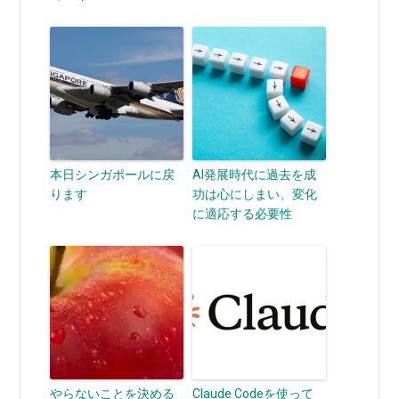
本日シンガポールに戻
AI発展時代に過去を成
ります
功は心にしまい、変化
に適応する必要性
やらないことを決める
Claude Codeを使って