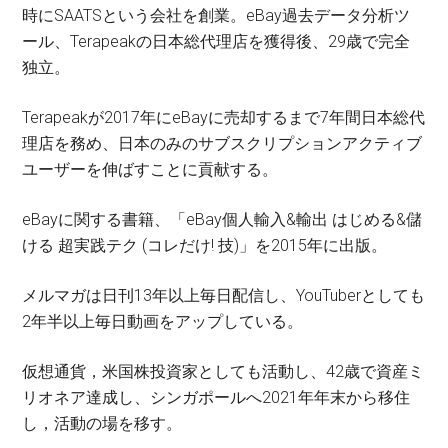
時にSAATSという会社を創業。eBay過去データ分析ツ
ール、Terapeakの日本総代理店を獲得後、29歳で完全
独立。
Terapeakが2017年にeBayに売却するまで7年間日本総代
理店を務め、日本のみのサブスクリプションアクティブ
ユーザーを伸ばすことに貢献する。
eBayに関する書籍、「eBay個人輸入&輸出 はじめる&儲
ける 超実践テク (コレだけ! 技)」を2015年に出版。
メルマガは日刊13年以上毎日配信し、YouTuberとしても
2年半以上毎日動画をアップしている。
仮想通貨，米国株投資家としても活動し、42歳で資産ミ
リオネア達成し、シンガポールへ2021年年末から移住
し，活動の場を移す。