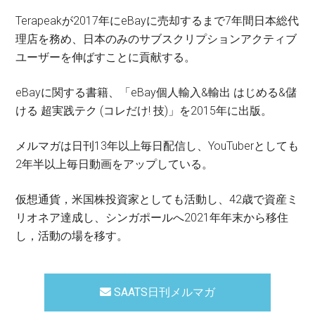
Terapeakが2017年にeBayに売却するまで7年間日本総代
理店を務め、日本のみのサブスクリプションアクティブ
ユーザーを伸ばすことに貢献する。
eBayに関する書籍、「eBay個人輸入&輸出 はじめる&儲
ける 超実践テク (コレだけ! 技)」を2015年に出版。
メルマガは日刊13年以上毎日配信し、YouTuberとしても
2年半以上毎日動画をアップしている。
仮想通貨，米国株投資家としても活動し、42歳で資産ミ
リオネア達成し、シンガポールへ2021年年末から移住
し，活動の場を移す。
SAATS日刊メルマガ