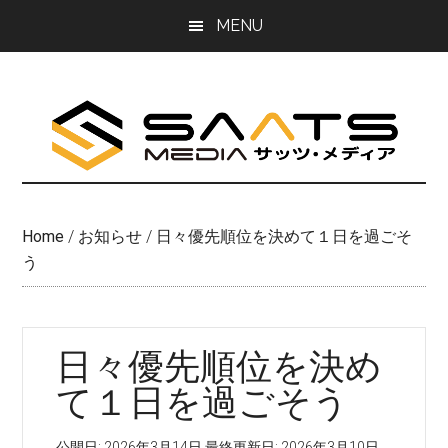
Skip
Skip
MENU
to
to
main
primary
content
sidebar
Home
/
お知らせ
/
日々優先順位を決めて１日を過ごそ
う
日々優先順位を決め
て１日を過ごそう
公開日:
2026年3月14日
最終更新日:
2026年3月10日