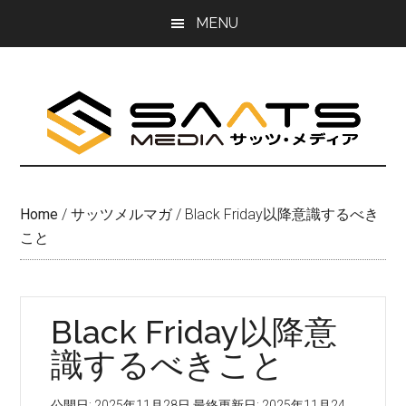
Skip
Skip
MENU
to
to
main
primary
content
sidebar
Home
/
サッツメルマガ
/
Black Friday以降意識するべき
こと
Black Friday以降意
識するべきこと
公開日:
2025年11月28日
最終更新日:
2025年11月24