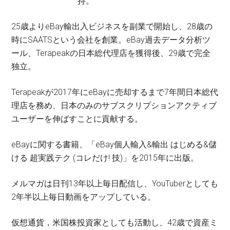
持。
25歳よりeBay輸出入ビジネスを副業で開始し、28歳の
時にSAATSという会社を創業。eBay過去データ分析ツ
ール、Terapeakの日本総代理店を獲得後、29歳で完全
独立。
Terapeakが2017年にeBayに売却するまで7年間日本総代
理店を務め、日本のみのサブスクリプションアクティブ
ユーザーを伸ばすことに貢献する。
eBayに関する書籍、「eBay個人輸入&輸出 はじめる&儲
ける 超実践テク (コレだけ! 技)」を2015年に出版。
メルマガは日刊13年以上毎日配信し、YouTuberとしても
2年半以上毎日動画をアップしている。
仮想通貨，米国株投資家としても活動し、42歳で資産ミ